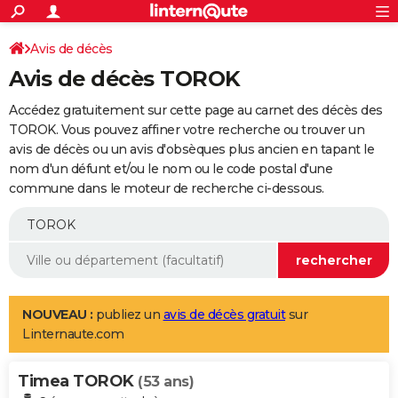
ACTUALITÉS
Connexion
S'inscrire
Avis de décès
Rechercher
Société
Education
Villes
Politique
Faits Divers
Monde
+
SPORT
Avis de décès TOROK
Football
Cyclisme
Forum
Coupe du monde 2026
Tennis
Rugby
CULTURE
Accédez gratuitement sur cette page au carnet des décès des
TNT
Cinéma
Musique
Programme TV
Streaming
Sorties cinéma
+
TOROK. Vous pouvez affiner votre recherche ou trouver un
FINANCE
avis de décès ou un avis d'obsèques plus ancien en tapant le
Impôts
Immobilier
Banque
Crédit
Retraite
Epargne
Risques naturels par ville
Assurance
AUTO
nom d'un défunt et/ou le nom ou le code postal d'une
commune dans le moteur de recherche ci-dessous.
Réserver un essai
Berlines
Forum auto
Essais
Citadines
SUV
+
HIGH-TECH
Meilleur smartphone
Ordinateurs
Guide high-tech
Mobiles
Internet
Jeux vidéo
+
BRICOLAGE
Aménagement intérieur
Cuisine
Jardinage
+
Forum
Extérieur
Salle de bains
Rangement
WEEK-END
Escapades
Expositions
Week-end nature
Guides de France
Patrimoine
Musées
+
LIFESTYLE
NOUVEAU :
publiez un
avis de décès gratuit
sur
Linternaute.com
Bien-être
Mode
+
Art de vivre
Loisirs
Modes de vie
SANTE
Timea TOROK
Guide de la santé
Médicaments
+
Alimentation
Maladies
Sommeil
(53 ans)
VOYAGE