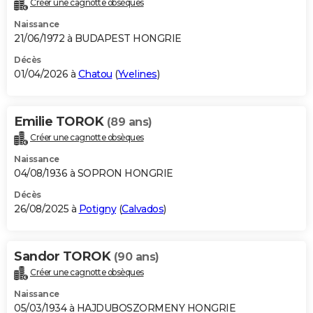
Créer une cagnotte obsèques
City break
Voyage de noces
Climat
Destinations
Voyage nature
Forum
+
PHOTO
Naissance
21/06/1972 à BUDAPEST HONGRIE
GUIDES D'ACHAT
Décès
01/04/2026 à
Chatou
(
Yvelines
)
BONS PLANS
CARTE DE VOEUX
Emilie TOROK
(89 ans)
Carte Bonne année
Carte Pâques
Carte de Noël
Carte Saint-Valentin
Carte d'anniversaire
DICTIONNAIRE
Créer une cagnotte obsèques
Biographies
Expressions
Dictionnaire
Citations
Proverbes
PROGRAMME TV
Naissance
04/08/1936 à SOPRON HONGRIE
COPAINS D'AVANT
Décès
26/08/2025 à
Potigny
(
Calvados
)
Se connecter
Collèges
Universités
Service militaire
S'inscrire
Lycées
Primaires
Entreprises
Avis de recherche
AVIS DE DÉCÈS
FORUM
Sandor TOROK
(90 ans)
Lifestyle
Sport
Television
Cinema
Bricolage
Culture
Auto
Voyage
Créer une cagnotte obsèques
Naissance
05/03/1934 à HAJDUBOSZORMENY HONGRIE