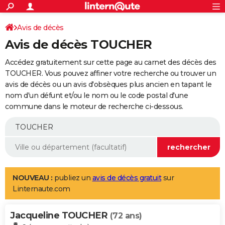
ACTUALITÉS
Connexion
S'inscrire
Avis de décès
Rechercher
Société
Education
Villes
Politique
Faits Divers
Monde
+
SPORT
Avis de décès TOUCHER
Football
Cyclisme
Forum
Coupe du monde 2026
Tennis
Rugby
CULTURE
Accédez gratuitement sur cette page au carnet des décès des
TNT
Cinéma
Musique
Programme TV
Streaming
Sorties cinéma
+
TOUCHER. Vous pouvez affiner votre recherche ou trouver un
FINANCE
avis de décès ou un avis d'obsèques plus ancien en tapant le
Impôts
Immobilier
Banque
Crédit
Retraite
Epargne
Risques naturels par ville
Assurance
AUTO
nom d'un défunt et/ou le nom ou le code postal d'une
commune dans le moteur de recherche ci-dessous.
Réserver un essai
Berlines
Forum auto
Essais
Citadines
SUV
+
HIGH-TECH
Meilleur smartphone
Ordinateurs
Guide high-tech
Mobiles
Internet
Jeux vidéo
+
BRICOLAGE
Aménagement intérieur
Cuisine
Jardinage
+
Forum
Extérieur
Salle de bains
Rangement
WEEK-END
Escapades
Expositions
Week-end nature
Guides de France
Patrimoine
Musées
+
LIFESTYLE
NOUVEAU :
publiez un
avis de décès gratuit
sur
Linternaute.com
Bien-être
Mode
+
Art de vivre
Loisirs
Modes de vie
SANTE
Jacqueline TOUCHER
Guide de la santé
Médicaments
+
Alimentation
Maladies
Sommeil
(72 ans)
VOYAGE