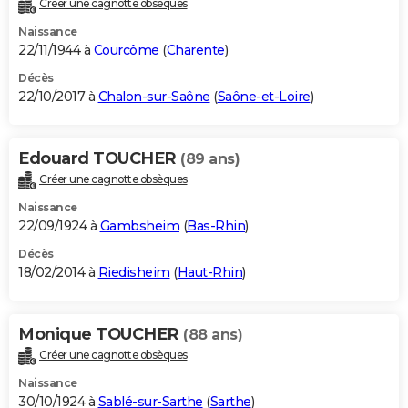
Créer une cagnotte obsèques
City break
Voyage de noces
Climat
Destinations
Voyage nature
Forum
+
PHOTO
Naissance
22/11/1944 à
Courcôme
(
Charente
)
GUIDES D'ACHAT
Décès
22/10/2017 à
Chalon-sur-Saône
(
Saône-et-Loire
)
BONS PLANS
CARTE DE VOEUX
Edouard TOUCHER
(89 ans)
Carte Bonne année
Carte Pâques
Carte de Noël
Carte Saint-Valentin
Carte d'anniversaire
DICTIONNAIRE
Créer une cagnotte obsèques
Biographies
Expressions
Dictionnaire
Citations
Proverbes
PROGRAMME TV
Naissance
22/09/1924 à
Gambsheim
(
Bas-Rhin
)
COPAINS D'AVANT
Décès
18/02/2014 à
Riedisheim
(
Haut-Rhin
)
Se connecter
Collèges
Universités
Service militaire
S'inscrire
Lycées
Primaires
Entreprises
Avis de recherche
AVIS DE DÉCÈS
FORUM
Monique TOUCHER
(88 ans)
Lifestyle
Sport
Television
Cinema
Bricolage
Culture
Auto
Voyage
Créer une cagnotte obsèques
Naissance
30/10/1924 à
Sablé-sur-Sarthe
(
Sarthe
)