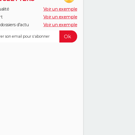
alité
Voir un exemple
rt
Voir un exemple
dossiers d'actu
Voir un exemple