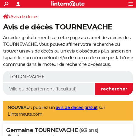
ACTUALITÉS
Connexion
S'inscrire
Avis de décès
Rechercher
Société
Education
Villes
Politique
Faits Divers
Monde
+
SPORT
Avis de décès TOURNEVACHE
Football
Cyclisme
Forum
Coupe du monde 2026
Tennis
Rugby
CULTURE
Accédez gratuitement sur cette page au carnet des décès des
TNT
Cinéma
Musique
Programme TV
Streaming
Sorties cinéma
+
TOURNEVACHE. Vous pouvez affiner votre recherche ou
FINANCE
trouver un avis de décès ou un avis d'obsèques plus ancien en
Impôts
Immobilier
Banque
Crédit
Retraite
Epargne
Risques naturels par ville
Assurance
AUTO
tapant le nom d'un défunt et/ou le nom ou le code postal d'une
commune dans le moteur de recherche ci-dessous.
Réserver un essai
Berlines
Forum auto
Essais
Citadines
SUV
+
HIGH-TECH
Meilleur smartphone
Ordinateurs
Guide high-tech
Mobiles
Internet
Jeux vidéo
+
BRICOLAGE
Aménagement intérieur
Cuisine
Jardinage
+
Forum
Extérieur
Salle de bains
Rangement
WEEK-END
Escapades
Expositions
Week-end nature
Guides de France
Patrimoine
Musées
+
LIFESTYLE
NOUVEAU :
publiez un
avis de décès gratuit
sur
Linternaute.com
Bien-être
Mode
+
Art de vivre
Loisirs
Modes de vie
SANTE
Germaine TOURNEVACHE
Guide de la santé
Médicaments
+
Alimentation
Maladies
Sommeil
(93 ans)
VOYAGE