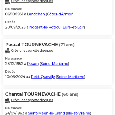
Créer une cagnotte obsèques
City break
Voyage de noces
Climat
Destinations
Voyage nature
Forum
+
PHOTO
Naissance
06/10/1931 à
Landéhen
(
Côtes-d'Armor
)
GUIDES D'ACHAT
Décès
20/09/2025 à
Nogent-le-Rotrou
(
Eure-et-Loir
)
BONS PLANS
CARTE DE VOEUX
Pascal TOURNEVACHE
(71 ans)
Carte Bonne année
Carte Pâques
Carte de Noël
Carte Saint-Valentin
Carte d'anniversaire
DICTIONNAIRE
Créer une cagnotte obsèques
Biographies
Expressions
Dictionnaire
Citations
Proverbes
PROGRAMME TV
Naissance
28/12/1952 à
Rouen
(
Seine-Maritime
)
COPAINS D'AVANT
Décès
10/08/2024 au
Petit-Quevilly
(
Seine-Maritime
)
Se connecter
Collèges
Universités
Service militaire
S'inscrire
Lycées
Primaires
Entreprises
Avis de recherche
AVIS DE DÉCÈS
FORUM
Chantal TOURNEVACHE
(60 ans)
Lifestyle
Sport
Television
Cinema
Bricolage
Culture
Auto
Voyage
Créer une cagnotte obsèques
Naissance
24/07/1963 à
Saint-Méen-le-Grand
(
Ille-et-Vilaine
)