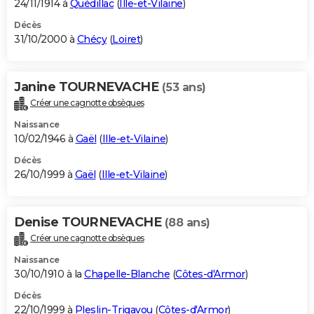
24/11/1914 à
Quédillac
(
Ille-et-Vilaine
)
Décès
31/10/2000 à
Chécy
(
Loiret
)
Janine TOURNEVACHE
(53 ans)
Créer une cagnotte obsèques
Naissance
10/02/1946 à
Gaël
(
Ille-et-Vilaine
)
Décès
26/10/1999 à
Gaël
(
Ille-et-Vilaine
)
Denise TOURNEVACHE
(88 ans)
Créer une cagnotte obsèques
Naissance
30/10/1910 à la
Chapelle-Blanche
(
Côtes-d'Armor
)
Décès
22/10/1999 à
Pleslin-Trigavou
(
Côtes-d'Armor
)