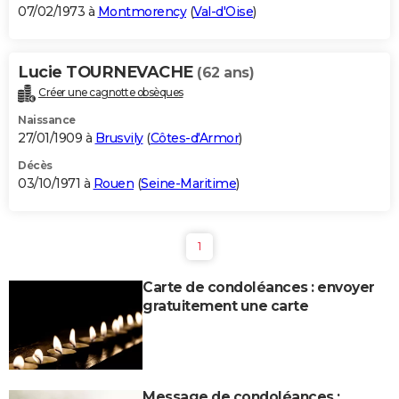
07/02/1973 à
Montmorency
(
Val-d'Oise
)
Lucie TOURNEVACHE
(62 ans)
Créer une cagnotte obsèques
Naissance
27/01/1909 à
Brusvily
(
Côtes-d'Armor
)
Décès
03/10/1971 à
Rouen
(
Seine-Maritime
)
1
Carte de condoléances : envoyer
gratuitement une carte
Message de condoléances :