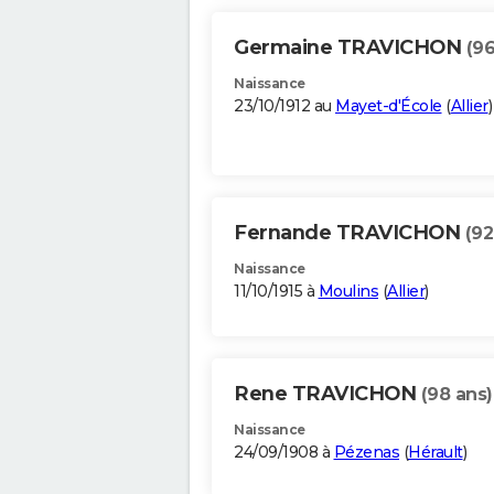
Germaine TRAVICHON
(96
Naissance
23/10/1912 au
Mayet-d'École
(
Allier
)
Fernande TRAVICHON
(92
Naissance
11/10/1915 à
Moulins
(
Allier
)
Rene TRAVICHON
(98 ans)
Naissance
24/09/1908 à
Pézenas
(
Hérault
)