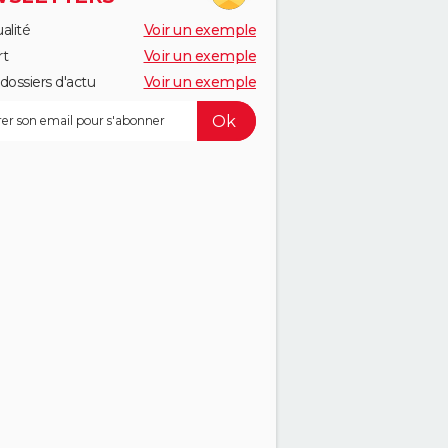
alité
Voir un exemple
rt
Voir un exemple
dossiers d'actu
Voir un exemple