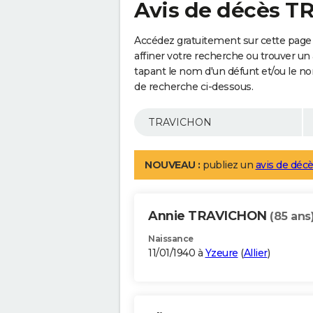
Avis de décès 
Accédez gratuitement sur cette pag
affiner votre recherche ou trouver un
tapant le nom d'un défunt et/ou le 
de recherche ci-dessous.
NOUVEAU :
publiez un
avis de décè
Annie TRAVICHON
(85 ans
Naissance
11/01/1940 à
Yzeure
(
Allier
)