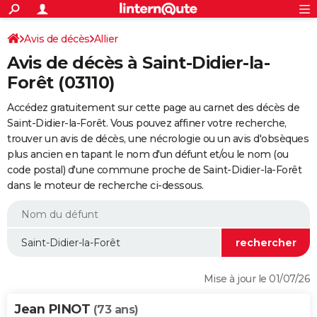
ACTUALITÉS
Connexion
S'inscrire
Avis de décès
Allier
Rechercher
Société
Education
Villes
Politique
Faits Divers
Monde
+
SPORT
Avis de décès à Saint-Didier-la-
Football
Cyclisme
Forum
Coupe du monde 2026
Tennis
Rugby
CULTURE
Forêt (03110)
TNT
Cinéma
Musique
Programme TV
Streaming
Sorties cinéma
+
FINANCE
Accédez gratuitement sur cette page au carnet des décès de
Saint-Didier-la-Forêt. Vous pouvez affiner votre recherche,
Impôts
Immobilier
Banque
Crédit
Retraite
Epargne
Risques naturels par ville
Assurance
AUTO
trouver un avis de décès, une nécrologie ou un avis d'obsèques
plus ancien en tapant le nom d'un défunt et/ou le nom (ou
Réserver un essai
Berlines
Forum auto
Essais
Citadines
SUV
+
HIGH-TECH
code postal) d'une commune proche de Saint-Didier-la-Forêt
dans le moteur de recherche ci-dessous.
Meilleur smartphone
Ordinateurs
Guide high-tech
Mobiles
Internet
Jeux vidéo
+
BRICOLAGE
Aménagement intérieur
Cuisine
Jardinage
+
Forum
Extérieur
Salle de bains
Rangement
WEEK-END
Escapades
Expositions
Week-end nature
Guides de France
Patrimoine
Musées
+
LIFESTYLE
Bien-être
Mode
+
Art de vivre
Loisirs
Modes de vie
SANTE
Mise à jour le 01/07/26
Guide de la santé
Médicaments
+
Alimentation
Maladies
Sommeil
VOYAGE
Jean PINOT
(73 ans)