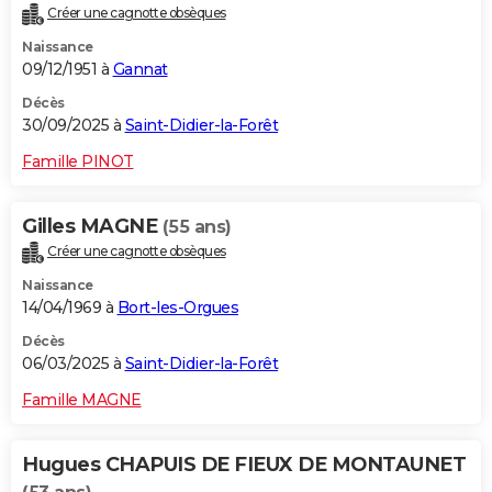
Créer une cagnotte obsèques
City break
Voyage de noces
Climat
Destinations
Voyage nature
Forum
+
PHOTO
Naissance
09/12/1951 à
Gannat
GUIDES D'ACHAT
Décès
BONS PLANS
30/09/2025 à
Saint-Didier-la-Forêt
CARTE DE VOEUX
Famille PINOT
Carte Bonne année
Carte Pâques
Carte de Noël
Carte Saint-Valentin
Carte d'anniversaire
DICTIONNAIRE
Gilles MAGNE
(55 ans)
Biographies
Expressions
Dictionnaire
Citations
Proverbes
PROGRAMME TV
Créer une cagnotte obsèques
Naissance
COPAINS D'AVANT
14/04/1969 à
Bort-les-Orgues
Se connecter
Collèges
Universités
Service militaire
S'inscrire
Lycées
Primaires
Entreprises
Avis de recherche
AVIS DE DÉCÈS
Décès
06/03/2025 à
Saint-Didier-la-Forêt
FORUM
Famille MAGNE
Lifestyle
Sport
Television
Cinema
Bricolage
Culture
Auto
Voyage
Hugues CHAPUIS DE FIEUX DE MONTAUNET