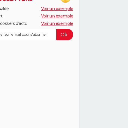
alité
Voir un exemple
rt
Voir un exemple
dossiers d'actu
Voir un exemple