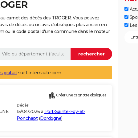
TROGER
Actu
Spo
e au carnet des décès des TROGER. Vous pouvez
 avis de décès ou un avis d'obsèques plus ancien en
Les 
nom ou le code postal d'une commune dans le moteur
s gratuit
sur Linternaute.com
Créer une cagnotte obsèques
Décès
AGNE
15/04/2026 à
Port-Sainte-Foy-et-
Ponchapt
(
Dordogne
)