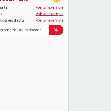
alité
Voir un exemple
rt
Voir un exemple
dossiers d'actu
Voir un exemple