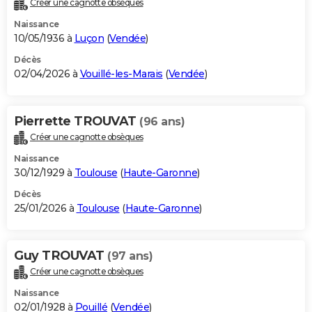
Créer une cagnotte obsèques
City break
Voyage de noces
Climat
Destinations
Voyage nature
Forum
+
PHOTO
Naissance
10/05/1936 à
Luçon
(
Vendée
)
GUIDES D'ACHAT
Décès
02/04/2026 à
Vouillé-les-Marais
(
Vendée
)
BONS PLANS
CARTE DE VOEUX
Pierrette TROUVAT
(96 ans)
Carte Bonne année
Carte Pâques
Carte de Noël
Carte Saint-Valentin
Carte d'anniversaire
DICTIONNAIRE
Créer une cagnotte obsèques
Biographies
Expressions
Dictionnaire
Citations
Proverbes
PROGRAMME TV
Naissance
30/12/1929 à
Toulouse
(
Haute-Garonne
)
COPAINS D'AVANT
Décès
25/01/2026 à
Toulouse
(
Haute-Garonne
)
Se connecter
Collèges
Universités
Service militaire
S'inscrire
Lycées
Primaires
Entreprises
Avis de recherche
AVIS DE DÉCÈS
FORUM
Guy TROUVAT
(97 ans)
Lifestyle
Sport
Television
Cinema
Bricolage
Culture
Auto
Voyage
Créer une cagnotte obsèques
Naissance
02/01/1928 à
Pouillé
(
Vendée
)