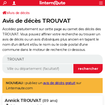
ACTUALITÉS
Connexion
S'inscrire
Avis de décès
Rechercher
Société
Education
Villes
Politique
Faits Divers
Monde
+
SPORT
Avis de décès TROUVAT
Football
Cyclisme
Forum
Coupe du monde 2026
Tennis
Rugby
CULTURE
Accédez gratuitement sur cette page au carnet des décès des
TNT
Cinéma
Musique
Programme TV
Streaming
Sorties cinéma
+
TROUVAT. Vous pouvez affiner votre recherche ou trouver un
FINANCE
avis de décès ou un avis d'obsèques plus ancien en tapant le
Impôts
Immobilier
Banque
Crédit
Retraite
Epargne
Risques naturels par ville
Assurance
AUTO
nom d'un défunt et/ou le nom ou le code postal d'une
commune dans le moteur de recherche ci-dessous.
Réserver un essai
Berlines
Forum auto
Essais
Citadines
SUV
+
HIGH-TECH
Meilleur smartphone
Ordinateurs
Guide high-tech
Mobiles
Internet
Jeux vidéo
+
BRICOLAGE
Aménagement intérieur
Cuisine
Jardinage
+
Forum
Extérieur
Salle de bains
Rangement
WEEK-END
Escapades
Expositions
Week-end nature
Guides de France
Patrimoine
Musées
+
LIFESTYLE
NOUVEAU :
publiez un
avis de décès gratuit
sur
Linternaute.com
Bien-être
Mode
+
Art de vivre
Loisirs
Modes de vie
SANTE
Annick TROUVAT
Guide de la santé
Médicaments
+
Alimentation
Maladies
Sommeil
(89 ans)
VOYAGE