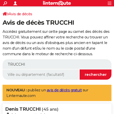
ACTUALITÉS
Connexion
S'inscrire
Avis de décès
Rechercher
Société
Education
Villes
Politique
Faits Divers
Monde
+
SPORT
Avis de décès TRUCCHI
Football
Cyclisme
Forum
Coupe du monde 2026
Tennis
Rugby
CULTURE
Accédez gratuitement sur cette page au carnet des décès des
TNT
Cinéma
Musique
Programme TV
Streaming
Sorties cinéma
+
TRUCCHI. Vous pouvez affiner votre recherche ou trouver un
FINANCE
avis de décès ou un avis d'obsèques plus ancien en tapant le
Impôts
Immobilier
Banque
Crédit
Retraite
Epargne
Risques naturels par ville
Assurance
AUTO
nom d'un défunt et/ou le nom ou le code postal d'une
commune dans le moteur de recherche ci-dessous.
Réserver un essai
Berlines
Forum auto
Essais
Citadines
SUV
+
HIGH-TECH
Meilleur smartphone
Ordinateurs
Guide high-tech
Mobiles
Internet
Jeux vidéo
+
BRICOLAGE
Aménagement intérieur
Cuisine
Jardinage
+
Forum
Extérieur
Salle de bains
Rangement
WEEK-END
Escapades
Expositions
Week-end nature
Guides de France
Patrimoine
Musées
+
LIFESTYLE
NOUVEAU :
publiez un
avis de décès gratuit
sur
Linternaute.com
Bien-être
Mode
+
Art de vivre
Loisirs
Modes de vie
SANTE
Denis TRUCCHI
Guide de la santé
Médicaments
+
Alimentation
Maladies
Sommeil
(45 ans)
VOYAGE