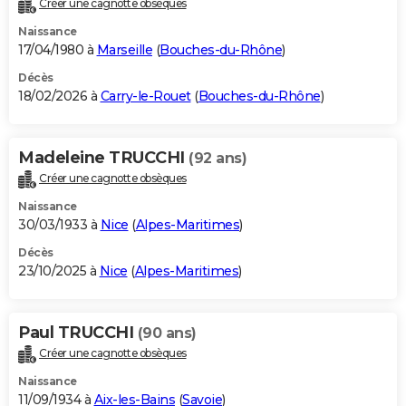
Créer une cagnotte obsèques
City break
Voyage de noces
Climat
Destinations
Voyage nature
Forum
+
PHOTO
Naissance
17/04/1980 à
Marseille
(
Bouches-du-Rhône
)
GUIDES D'ACHAT
Décès
18/02/2026 à
Carry-le-Rouet
(
Bouches-du-Rhône
)
BONS PLANS
CARTE DE VOEUX
Madeleine TRUCCHI
(92 ans)
Carte Bonne année
Carte Pâques
Carte de Noël
Carte Saint-Valentin
Carte d'anniversaire
DICTIONNAIRE
Créer une cagnotte obsèques
Biographies
Expressions
Dictionnaire
Citations
Proverbes
PROGRAMME TV
Naissance
30/03/1933 à
Nice
(
Alpes-Maritimes
)
COPAINS D'AVANT
Décès
23/10/2025 à
Nice
(
Alpes-Maritimes
)
Se connecter
Collèges
Universités
Service militaire
S'inscrire
Lycées
Primaires
Entreprises
Avis de recherche
AVIS DE DÉCÈS
FORUM
Paul TRUCCHI
(90 ans)
Lifestyle
Sport
Television
Cinema
Bricolage
Culture
Auto
Voyage
Créer une cagnotte obsèques
Naissance
11/09/1934 à
Aix-les-Bains
(
Savoie
)