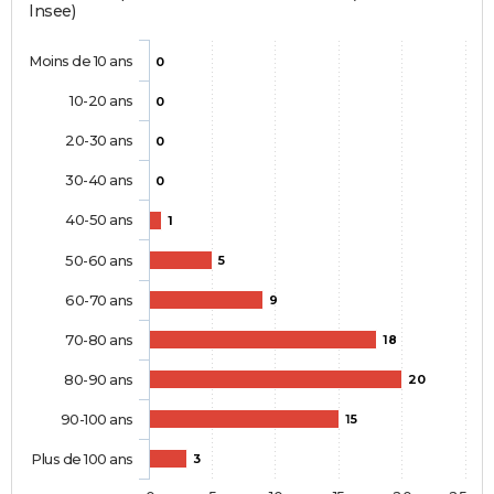
Insee)
Moins de 10 ans
0
10-20 ans
0
20-30 ans
0
30-40 ans
0
40-50 ans
1
50-60 ans
5
60-70 ans
9
70-80 ans
18
80-90 ans
20
90-100 ans
15
Plus de 100 ans
3