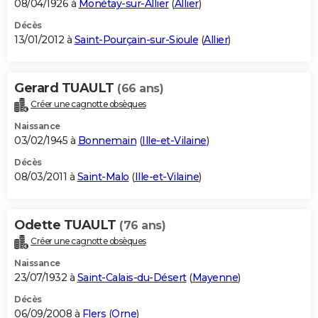
08/04/1926 à
Monétay-sur-Allier
(
Allier
)
Décès
13/01/2012 à
Saint-Pourçain-sur-Sioule
(
Allier
)
Gerard TUAULT
(66 ans)
Créer une cagnotte obsèques
Naissance
03/02/1945 à
Bonnemain
(
Ille-et-Vilaine
)
Décès
08/03/2011 à
Saint-Malo
(
Ille-et-Vilaine
)
Odette TUAULT
(76 ans)
Créer une cagnotte obsèques
Naissance
23/07/1932 à
Saint-Calais-du-Désert
(
Mayenne
)
Décès
06/09/2008 à
Flers
(
Orne
)