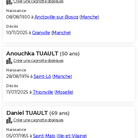
Créer une cagnotte obsèques
City break
Voyage de noces
Climat
Destinations
Voyage nature
Forum
+
PHOTO
Naissance
08/08/1930 à
Anctoville-sur-Boscq
(
Manche
)
GUIDES D'ACHAT
Décès
10/11/2025 à
Granville
(
Manche
)
BONS PLANS
CARTE DE VOEUX
Anouchka TUAULT
(50 ans)
Carte Bonne année
Carte Pâques
Carte de Noël
Carte Saint-Valentin
Carte d'anniversaire
DICTIONNAIRE
Créer une cagnotte obsèques
Biographies
Expressions
Dictionnaire
Citations
Proverbes
PROGRAMME TV
Naissance
28/08/1974 à
Saint-Lô
(
Manche
)
COPAINS D'AVANT
Décès
11/07/2025 à
Thionville
(
Moselle
)
Se connecter
Collèges
Universités
Service militaire
S'inscrire
Lycées
Primaires
Entreprises
Avis de recherche
AVIS DE DÉCÈS
FORUM
Daniel TUAULT
(69 ans)
Lifestyle
Sport
Television
Cinema
Bricolage
Culture
Auto
Voyage
Créer une cagnotte obsèques
Naissance
05/07/1955 à
Saint-Malo
(
Ille-et-Vilaine
)