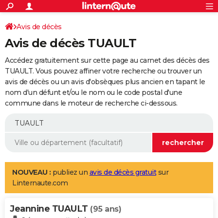
ACTUALITÉS
Connexion
S'inscrire
Avis de décès
Rechercher
Société
Education
Villes
Politique
Faits Divers
Monde
+
SPORT
Avis de décès TUAULT
Football
Cyclisme
Forum
Coupe du monde 2026
Tennis
Rugby
CULTURE
Accédez gratuitement sur cette page au carnet des décès des
TNT
Cinéma
Musique
Programme TV
Streaming
Sorties cinéma
+
TUAULT. Vous pouvez affiner votre recherche ou trouver un
FINANCE
avis de décès ou un avis d'obsèques plus ancien en tapant le
Impôts
Immobilier
Banque
Crédit
Retraite
Epargne
Risques naturels par ville
Assurance
AUTO
nom d'un défunt et/ou le nom ou le code postal d'une
commune dans le moteur de recherche ci-dessous.
Réserver un essai
Berlines
Forum auto
Essais
Citadines
SUV
+
HIGH-TECH
Meilleur smartphone
Ordinateurs
Guide high-tech
Mobiles
Internet
Jeux vidéo
+
BRICOLAGE
Aménagement intérieur
Cuisine
Jardinage
+
Forum
Extérieur
Salle de bains
Rangement
WEEK-END
Escapades
Expositions
Week-end nature
Guides de France
Patrimoine
Musées
+
LIFESTYLE
NOUVEAU :
publiez un
avis de décès gratuit
sur
Linternaute.com
Bien-être
Mode
+
Art de vivre
Loisirs
Modes de vie
SANTE
Jeannine TUAULT
Guide de la santé
Médicaments
+
Alimentation
Maladies
Sommeil
(95 ans)
VOYAGE