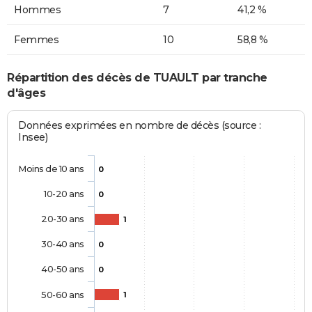
Hommes
7
41,2 %
Femmes
10
58,8 %
Répartition des décès de TUAULT par tranche
d'âges
Données exprimées en nombre de décès (source :
Insee)
Moins de 10 ans
0
10-20 ans
0
20-30 ans
1
30-40 ans
0
40-50 ans
0
50-60 ans
1