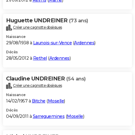
21/09/2012 à
Reims
(
Marne
)
Huguette UNDREINER
(73 ans)
Créer une cagnotte obsèques
Naissance
29/08/1938 à
Launois-sur-Vence
(
Ardennes
)
Décès
28/05/2012 à
Rethel
(
Ardennes
)
Claudine UNDREINER
(54 ans)
Créer une cagnotte obsèques
Naissance
14/02/1957 à
Bitche
(
Moselle
)
Décès
04/09/2011 à
Sarreguemines
(
Moselle
)