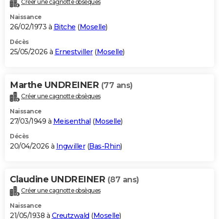
Créer une cagnotte obsèques
City break
Voyage de noces
Climat
Destinations
Voyage nature
Forum
+
PHOTO
Naissance
26/02/1973 à
Bitche
(
Moselle
)
GUIDES D'ACHAT
Décès
25/05/2026 à
Ernestviller
(
Moselle
)
BONS PLANS
CARTE DE VOEUX
Marthe UNDREINER
(77 ans)
Carte Bonne année
Carte Pâques
Carte de Noël
Carte Saint-Valentin
Carte d'anniversaire
DICTIONNAIRE
Créer une cagnotte obsèques
Biographies
Expressions
Dictionnaire
Citations
Proverbes
PROGRAMME TV
Naissance
27/03/1949 à
Meisenthal
(
Moselle
)
COPAINS D'AVANT
Décès
20/04/2026 à
Ingwiller
(
Bas-Rhin
)
Se connecter
Collèges
Universités
Service militaire
S'inscrire
Lycées
Primaires
Entreprises
Avis de recherche
AVIS DE DÉCÈS
FORUM
Claudine UNDREINER
(87 ans)
Lifestyle
Sport
Television
Cinema
Bricolage
Culture
Auto
Voyage
Créer une cagnotte obsèques
Naissance
21/05/1938 à
Creutzwald
(
Moselle
)