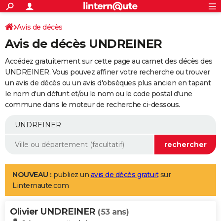
ACTUALITÉS
Connexion
S'inscrire
Avis de décès
Rechercher
Société
Education
Villes
Politique
Faits Divers
Monde
+
SPORT
Avis de décès UNDREINER
Football
Cyclisme
Forum
Coupe du monde 2026
Tennis
Rugby
CULTURE
Accédez gratuitement sur cette page au carnet des décès des
TNT
Cinéma
Musique
Programme TV
Streaming
Sorties cinéma
+
UNDREINER. Vous pouvez affiner votre recherche ou trouver
FINANCE
un avis de décès ou un avis d'obsèques plus ancien en tapant
Impôts
Immobilier
Banque
Crédit
Retraite
Epargne
Risques naturels par ville
Assurance
AUTO
le nom d'un défunt et/ou le nom ou le code postal d'une
commune dans le moteur de recherche ci-dessous.
Réserver un essai
Berlines
Forum auto
Essais
Citadines
SUV
+
HIGH-TECH
Meilleur smartphone
Ordinateurs
Guide high-tech
Mobiles
Internet
Jeux vidéo
+
BRICOLAGE
Aménagement intérieur
Cuisine
Jardinage
+
Forum
Extérieur
Salle de bains
Rangement
WEEK-END
Escapades
Expositions
Week-end nature
Guides de France
Patrimoine
Musées
+
LIFESTYLE
NOUVEAU :
publiez un
avis de décès gratuit
sur
Linternaute.com
Bien-être
Mode
+
Art de vivre
Loisirs
Modes de vie
SANTE
Olivier UNDREINER
Guide de la santé
Médicaments
+
Alimentation
Maladies
Sommeil
(53 ans)
VOYAGE