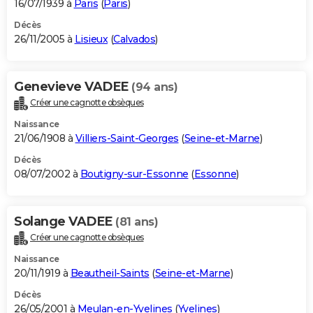
16/07/1939 à
Paris
(
Paris
)
Décès
26/11/2005 à
Lisieux
(
Calvados
)
Genevieve VADEE
(94 ans)
Créer une cagnotte obsèques
Naissance
21/06/1908 à
Villiers-Saint-Georges
(
Seine-et-Marne
)
Décès
08/07/2002 à
Boutigny-sur-Essonne
(
Essonne
)
Solange VADEE
(81 ans)
Créer une cagnotte obsèques
Naissance
20/11/1919 à
Beautheil-Saints
(
Seine-et-Marne
)
Décès
26/05/2001 à
Meulan-en-Yvelines
(
Yvelines
)