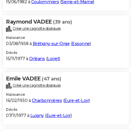
15/06/1982 à
Coulommiers
(
Seine-et-Marne
)
Raymond VADEE
(39 ans)
Créer une cagnotte obsèques
Naissance
03/08/1938 à
Brétigny-sur-Orge
(
Essonne
)
Décès
15/11/1977 à
Orléans
(
Loiret
)
Emile VADEE
(47 ans)
Créer une cagnotte obsèques
Naissance
16/02/1930 à
Charbonnières
(
Eure-et-Loir
)
Décès
07/11/1977 à
Luigny
(
Eure-et-Loir
)