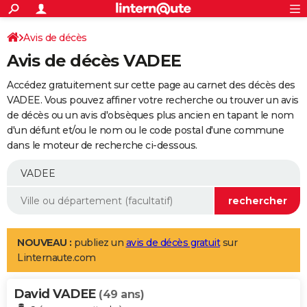
ACTUALITÉS
Connexion
S'inscrire
Avis de décès
Rechercher
Société
Education
Villes
Politique
Faits Divers
Monde
+
SPORT
Avis de décès VADEE
Football
Cyclisme
Forum
Coupe du monde 2026
Tennis
Rugby
CULTURE
Accédez gratuitement sur cette page au carnet des décès des
TNT
Cinéma
Musique
Programme TV
Streaming
Sorties cinéma
+
VADEE. Vous pouvez affiner votre recherche ou trouver un avis
FINANCE
de décès ou un avis d'obsèques plus ancien en tapant le nom
Impôts
Immobilier
Banque
Crédit
Retraite
Epargne
Risques naturels par ville
Assurance
AUTO
d'un défunt et/ou le nom ou le code postal d'une commune
dans le moteur de recherche ci-dessous.
Réserver un essai
Berlines
Forum auto
Essais
Citadines
SUV
+
HIGH-TECH
Meilleur smartphone
Ordinateurs
Guide high-tech
Mobiles
Internet
Jeux vidéo
+
BRICOLAGE
Aménagement intérieur
Cuisine
Jardinage
+
Forum
Extérieur
Salle de bains
Rangement
WEEK-END
Escapades
Expositions
Week-end nature
Guides de France
Patrimoine
Musées
+
LIFESTYLE
NOUVEAU :
publiez un
avis de décès gratuit
sur
Linternaute.com
Bien-être
Mode
+
Art de vivre
Loisirs
Modes de vie
SANTE
David VADEE
Guide de la santé
Médicaments
+
Alimentation
Maladies
Sommeil
(49 ans)
VOYAGE