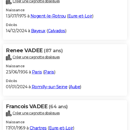
Créer une cagnotte obsèques
City break
Voyage de noces
Climat
Destinations
Voyage nature
Forum
+
PHOTO
Naissance
13/07/1975 à
Nogent-le-Rotrou
(
Eure-et-Loir
)
GUIDES D'ACHAT
Décès
14/12/2024 à
Bayeux
(
Calvados
)
BONS PLANS
CARTE DE VOEUX
Renee VADEE
(87 ans)
Carte Bonne année
Carte Pâques
Carte de Noël
Carte Saint-Valentin
Carte d'anniversaire
DICTIONNAIRE
Créer une cagnotte obsèques
Biographies
Expressions
Dictionnaire
Citations
Proverbes
PROGRAMME TV
Naissance
23/06/1936 à
Paris
(
Paris
)
COPAINS D'AVANT
Décès
01/01/2024 à
Romilly-sur-Seine
(
Aube
)
Se connecter
Collèges
Universités
Service militaire
S'inscrire
Lycées
Primaires
Entreprises
Avis de recherche
AVIS DE DÉCÈS
FORUM
Francois VADEE
(64 ans)
Lifestyle
Sport
Television
Cinema
Bricolage
Culture
Auto
Voyage
Créer une cagnotte obsèques
Naissance
17/01/1959 à
Chartres
(
Eure-et-Loir
)