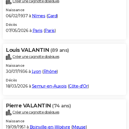
Créer une cagnotte obsèques
City break
Voyage de noces
Climat
Destinations
Voyage nature
Forum
+
PHOTO
Naissance
06/02/1937 à
Nîmes
(
Gard
)
GUIDES D'ACHAT
Décès
07/05/2026 à
Paris
(
Paris
)
BONS PLANS
CARTE DE VOEUX
Louis VALANTIN
(89 ans)
Carte Bonne année
Carte Pâques
Carte de Noël
Carte Saint-Valentin
Carte d'anniversaire
DICTIONNAIRE
Créer une cagnotte obsèques
Biographies
Expressions
Dictionnaire
Citations
Proverbes
PROGRAMME TV
Naissance
30/07/1936 à
Lyon
(
Rhône
)
COPAINS D'AVANT
Décès
18/03/2026 à
Semur-en-Auxois
(
Côte-d'Or
)
Se connecter
Collèges
Universités
Service militaire
S'inscrire
Lycées
Primaires
Entreprises
Avis de recherche
AVIS DE DÉCÈS
FORUM
Pierre VALANTIN
(74 ans)
Lifestyle
Sport
Television
Cinema
Bricolage
Culture
Auto
Voyage
Créer une cagnotte obsèques
Naissance
19/09/1951 à
Boinville-en-Woëvre
(
Meuse
)