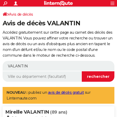
ACTUALITÉS
Connexion
S'inscrire
Avis de décès
Rechercher
Société
Education
Villes
Politique
Faits Divers
Monde
+
SPORT
Avis de décès VALANTIN
Football
Cyclisme
Forum
Coupe du monde 2026
Tennis
Rugby
CULTURE
Accédez gratuitement sur cette page au carnet des décès des
TNT
Cinéma
Musique
Programme TV
Streaming
Sorties cinéma
+
VALANTIN. Vous pouvez affiner votre recherche ou trouver un
FINANCE
avis de décès ou un avis d'obsèques plus ancien en tapant le
Impôts
Immobilier
Banque
Crédit
Retraite
Epargne
Risques naturels par ville
Assurance
AUTO
nom d'un défunt et/ou le nom ou le code postal d'une
commune dans le moteur de recherche ci-dessous.
Réserver un essai
Berlines
Forum auto
Essais
Citadines
SUV
+
HIGH-TECH
Meilleur smartphone
Ordinateurs
Guide high-tech
Mobiles
Internet
Jeux vidéo
+
BRICOLAGE
Aménagement intérieur
Cuisine
Jardinage
+
Forum
Extérieur
Salle de bains
Rangement
WEEK-END
Escapades
Expositions
Week-end nature
Guides de France
Patrimoine
Musées
+
LIFESTYLE
NOUVEAU :
publiez un
avis de décès gratuit
sur
Linternaute.com
Bien-être
Mode
+
Art de vivre
Loisirs
Modes de vie
SANTE
Mireille VALANTIN
Guide de la santé
Médicaments
+
Alimentation
Maladies
Sommeil
(89 ans)
VOYAGE