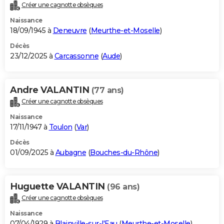
Créer une cagnotte obsèques
Naissance
18/09/1945 à
Deneuvre
(
Meurthe-et-Moselle
)
Décès
23/12/2025 à
Carcassonne
(
Aude
)
Andre VALANTIN
(77 ans)
Créer une cagnotte obsèques
Naissance
17/11/1947 à
Toulon
(
Var
)
Décès
01/09/2025 à
Aubagne
(
Bouches-du-Rhône
)
Huguette VALANTIN
(96 ans)
Créer une cagnotte obsèques
Naissance
07/04/1929 à
Blainville-sur-l'Eau
(
Meurthe-et-Moselle
)