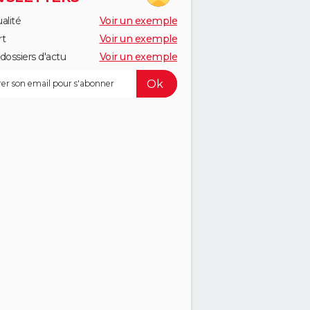
alité
Voir un exemple
rt
Voir un exemple
dossiers d'actu
Voir un exemple