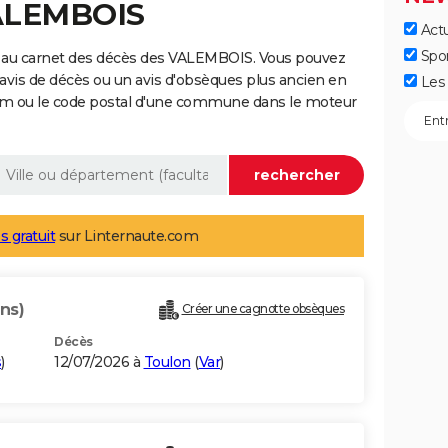
VALEMBOIS
Actu
Spo
e au carnet des décès des VALEMBOIS. Vous pouvez
 avis de décès ou un avis d'obsèques plus ancien en
Les 
nom ou le code postal d'une commune dans le moteur
s gratuit
sur Linternaute.com
ans)
Créer une cagnotte obsèques
Décès
s
)
12/07/2026 à
Toulon
(
Var
)