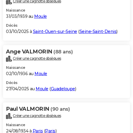
Créer une cagnotte obsèques
City break
Voyage de noces
Climat
Destinations
Voyage nature
Forum
+
PHOTO
Naissance
31/03/1939 au
Moule
GUIDES D'ACHAT
Décès
03/10/2025 à
Saint-Ouen-sur-Seine
(
Seine-Saint-Denis
)
BONS PLANS
CARTE DE VOEUX
Ange VALMORIN
(88 ans)
Carte Bonne année
Carte Pâques
Carte de Noël
Carte Saint-Valentin
Carte d'anniversaire
DICTIONNAIRE
Créer une cagnotte obsèques
Biographies
Expressions
Dictionnaire
Citations
Proverbes
PROGRAMME TV
Naissance
02/10/1936 au
Moule
COPAINS D'AVANT
Décès
27/04/2025 au
Moule
(
Guadeloupe
)
Se connecter
Collèges
Universités
Service militaire
S'inscrire
Lycées
Primaires
Entreprises
Avis de recherche
AVIS DE DÉCÈS
FORUM
Paul VALMORIN
(90 ans)
Lifestyle
Sport
Television
Cinema
Bricolage
Culture
Auto
Voyage
Créer une cagnotte obsèques
Naissance
24/08/1934 à
Paris
(
Paris
)