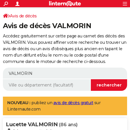
ACTUALITÉS
Connexion
S'inscrire
Avis de décès
Rechercher
Société
Education
Villes
Politique
Faits Divers
Monde
+
SPORT
Avis de décès VALMORIN
Football
Cyclisme
Forum
Coupe du monde 2026
Tennis
Rugby
CULTURE
Accédez gratuitement sur cette page au carnet des décès des
TNT
Cinéma
Musique
Programme TV
Streaming
Sorties cinéma
+
VALMORIN. Vous pouvez affiner votre recherche ou trouver un
FINANCE
avis de décès ou un avis d'obsèques plus ancien en tapant le
Impôts
Immobilier
Banque
Crédit
Retraite
Epargne
Risques naturels par ville
Assurance
AUTO
nom d'un défunt et/ou le nom ou le code postal d'une
commune dans le moteur de recherche ci-dessous.
Réserver un essai
Berlines
Forum auto
Essais
Citadines
SUV
+
HIGH-TECH
Meilleur smartphone
Ordinateurs
Guide high-tech
Mobiles
Internet
Jeux vidéo
+
BRICOLAGE
Aménagement intérieur
Cuisine
Jardinage
+
Forum
Extérieur
Salle de bains
Rangement
WEEK-END
Escapades
Expositions
Week-end nature
Guides de France
Patrimoine
Musées
+
LIFESTYLE
NOUVEAU :
publiez un
avis de décès gratuit
sur
Linternaute.com
Bien-être
Mode
+
Art de vivre
Loisirs
Modes de vie
SANTE
Lucette VALMORIN
Guide de la santé
Médicaments
+
Alimentation
Maladies
Sommeil
(86 ans)
VOYAGE