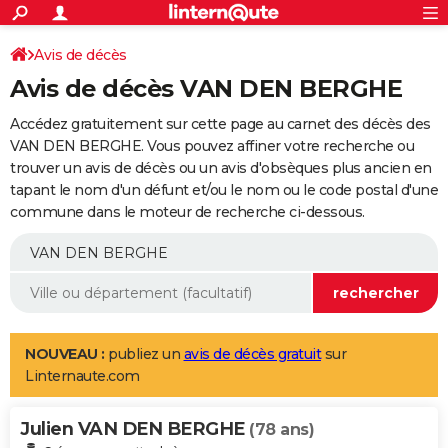
ACTUALITÉS
Connexion
S'inscrire
Avis de décès
Rechercher
Société
Education
Villes
Politique
Faits Divers
Monde
+
SPORT
Avis de décès VAN DEN BERGHE
Football
Cyclisme
Forum
Coupe du monde 2026
Tennis
Rugby
CULTURE
Accédez gratuitement sur cette page au carnet des décès des
TNT
Cinéma
Musique
Programme TV
Streaming
Sorties cinéma
+
VAN DEN BERGHE. Vous pouvez affiner votre recherche ou
FINANCE
trouver un avis de décès ou un avis d'obsèques plus ancien en
Impôts
Immobilier
Banque
Crédit
Retraite
Epargne
Risques naturels par ville
Assurance
AUTO
tapant le nom d'un défunt et/ou le nom ou le code postal d'une
commune dans le moteur de recherche ci-dessous.
Réserver un essai
Berlines
Forum auto
Essais
Citadines
SUV
+
HIGH-TECH
Meilleur smartphone
Ordinateurs
Guide high-tech
Mobiles
Internet
Jeux vidéo
+
BRICOLAGE
Aménagement intérieur
Cuisine
Jardinage
+
Forum
Extérieur
Salle de bains
Rangement
WEEK-END
Escapades
Expositions
Week-end nature
Guides de France
Patrimoine
Musées
+
LIFESTYLE
NOUVEAU :
publiez un
avis de décès gratuit
sur
Linternaute.com
Bien-être
Mode
+
Art de vivre
Loisirs
Modes de vie
SANTE
Julien VAN DEN BERGHE
Guide de la santé
Médicaments
+
Alimentation
Maladies
Sommeil
(78 ans)
VOYAGE