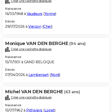
Créer une cagnotte obsèques
City break
Voyage de noces
Climat
Destinations
Voyage nature
Forum
+
PHOTO
Naissance
16/03/1948 à
Vaudeurs
(
Yonne
)
GUIDES D'ACHAT
Décès
29/07/2026 à
Vierzon
(
Cher
)
BONS PLANS
CARTE DE VOEUX
Monique VAN DEN BERGHE
(94 ans)
Carte Bonne année
Carte Pâques
Carte de Noël
Carte Saint-Valentin
Carte d'anniversaire
DICTIONNAIRE
Créer une cagnotte obsèques
Biographies
Expressions
Dictionnaire
Citations
Proverbes
PROGRAMME TV
Naissance
15/11/1931 à GAND BELGIQUE
COPAINS D'AVANT
Décès
07/04/2026 à
Lambersart
(
Nord
)
Se connecter
Collèges
Universités
Service militaire
S'inscrire
Lycées
Primaires
Entreprises
Avis de recherche
AVIS DE DÉCÈS
FORUM
Michel VAN DEN BERGHE
(63 ans)
Lifestyle
Sport
Television
Cinema
Bricolage
Culture
Auto
Voyage
Créer une cagnotte obsèques
Naissance
15/07/1962 à
Pithiviers
(
Loiret
)