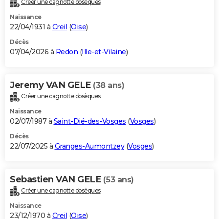
Créer une cagnotte obsèques
City break
Voyage de noces
Climat
Destinations
Voyage nature
Forum
+
PHOTO
Naissance
22/04/1931 à
Creil
(
Oise
)
GUIDES D'ACHAT
Décès
07/04/2026 à
Redon
(
Ille-et-Vilaine
)
BONS PLANS
CARTE DE VOEUX
Jeremy VAN GELE
(38 ans)
Carte Bonne année
Carte Pâques
Carte de Noël
Carte Saint-Valentin
Carte d'anniversaire
DICTIONNAIRE
Créer une cagnotte obsèques
Biographies
Expressions
Dictionnaire
Citations
Proverbes
PROGRAMME TV
Naissance
02/07/1987 à
Saint-Dié-des-Vosges
(
Vosges
)
COPAINS D'AVANT
Décès
22/07/2025 à
Granges-Aumontzey
(
Vosges
)
Se connecter
Collèges
Universités
Service militaire
S'inscrire
Lycées
Primaires
Entreprises
Avis de recherche
AVIS DE DÉCÈS
FORUM
Sebastien VAN GELE
(53 ans)
Lifestyle
Sport
Television
Cinema
Bricolage
Culture
Auto
Voyage
Créer une cagnotte obsèques
Naissance
23/12/1970 à
Creil
(
Oise
)