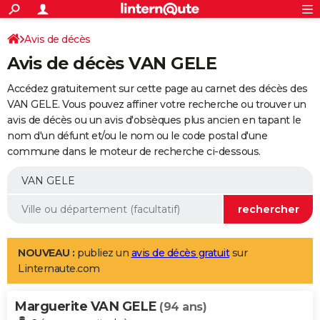
ACTUALITÉS
Connexion
S'inscrire
Avis de décès
Rechercher
Société
Education
Villes
Politique
Faits Divers
Monde
+
SPORT
Avis de décès VAN GELE
Football
Cyclisme
Forum
Coupe du monde 2026
Tennis
Rugby
CULTURE
Accédez gratuitement sur cette page au carnet des décès des
TNT
Cinéma
Musique
Programme TV
Streaming
Sorties cinéma
+
VAN GELE. Vous pouvez affiner votre recherche ou trouver un
FINANCE
avis de décès ou un avis d'obsèques plus ancien en tapant le
Impôts
Immobilier
Banque
Crédit
Retraite
Epargne
Risques naturels par ville
Assurance
AUTO
nom d'un défunt et/ou le nom ou le code postal d'une
commune dans le moteur de recherche ci-dessous.
Réserver un essai
Berlines
Forum auto
Essais
Citadines
SUV
+
HIGH-TECH
Meilleur smartphone
Ordinateurs
Guide high-tech
Mobiles
Internet
Jeux vidéo
+
BRICOLAGE
Aménagement intérieur
Cuisine
Jardinage
+
Forum
Extérieur
Salle de bains
Rangement
WEEK-END
Escapades
Expositions
Week-end nature
Guides de France
Patrimoine
Musées
+
LIFESTYLE
NOUVEAU :
publiez un
avis de décès gratuit
sur
Linternaute.com
Bien-être
Mode
+
Art de vivre
Loisirs
Modes de vie
SANTE
Marguerite VAN GELE
Guide de la santé
Médicaments
+
Alimentation
Maladies
Sommeil
(94 ans)
VOYAGE