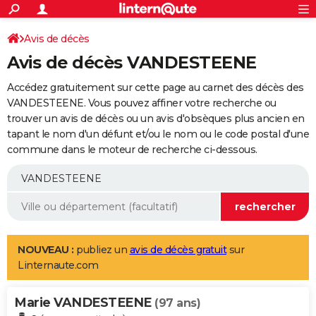
ACTUALITÉS
Connexion
S'inscrire
Avis de décès
Rechercher
Société
Education
Villes
Politique
Faits Divers
Monde
+
SPORT
Avis de décès VANDESTEENE
Football
Cyclisme
Forum
Coupe du monde 2026
Tennis
Rugby
CULTURE
Accédez gratuitement sur cette page au carnet des décès des
TNT
Cinéma
Musique
Programme TV
Streaming
Sorties cinéma
+
VANDESTEENE. Vous pouvez affiner votre recherche ou
FINANCE
trouver un avis de décès ou un avis d'obsèques plus ancien en
Impôts
Immobilier
Banque
Crédit
Retraite
Epargne
Risques naturels par ville
Assurance
AUTO
tapant le nom d'un défunt et/ou le nom ou le code postal d'une
commune dans le moteur de recherche ci-dessous.
Réserver un essai
Berlines
Forum auto
Essais
Citadines
SUV
+
HIGH-TECH
Meilleur smartphone
Ordinateurs
Guide high-tech
Mobiles
Internet
Jeux vidéo
+
BRICOLAGE
Aménagement intérieur
Cuisine
Jardinage
+
Forum
Extérieur
Salle de bains
Rangement
WEEK-END
Escapades
Expositions
Week-end nature
Guides de France
Patrimoine
Musées
+
LIFESTYLE
NOUVEAU :
publiez un
avis de décès gratuit
sur
Linternaute.com
Bien-être
Mode
+
Art de vivre
Loisirs
Modes de vie
SANTE
Marie VANDESTEENE
Guide de la santé
Médicaments
+
Alimentation
Maladies
Sommeil
(97 ans)
VOYAGE