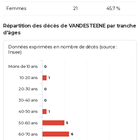
Femmes
21
45,7 %
Répartition des décès de VANDESTEENE par tranche
d'âges
Données exprimées en nombre de décès (source :
Insee)
Moins de 10 ans
0
10-20 ans
1
20-30 ans
0
30-40 ans
0
40-50 ans
1
50-60 ans
5
60-70 ans
6