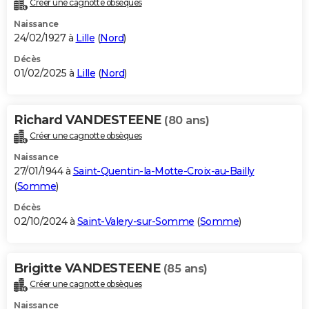
Créer une cagnotte obsèques
City break
Voyage de noces
Climat
Destinations
Voyage nature
Forum
+
PHOTO
Naissance
24/02/1927 à
Lille
(
Nord
)
GUIDES D'ACHAT
Décès
01/02/2025 à
Lille
(
Nord
)
BONS PLANS
CARTE DE VOEUX
Richard VANDESTEENE
(80 ans)
Carte Bonne année
Carte Pâques
Carte de Noël
Carte Saint-Valentin
Carte d'anniversaire
DICTIONNAIRE
Créer une cagnotte obsèques
Biographies
Expressions
Dictionnaire
Citations
Proverbes
PROGRAMME TV
Naissance
27/01/1944 à
Saint-Quentin-la-Motte-Croix-au-Bailly
COPAINS D'AVANT
(
Somme
)
Décès
Se connecter
Collèges
Universités
Service militaire
S'inscrire
Lycées
Primaires
Entreprises
Avis de recherche
AVIS DE DÉCÈS
02/10/2024 à
Saint-Valery-sur-Somme
(
Somme
)
FORUM
Lifestyle
Sport
Television
Cinema
Bricolage
Culture
Auto
Voyage
Brigitte VANDESTEENE
(85 ans)
Créer une cagnotte obsèques
Naissance