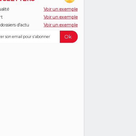
alité
Voir un exemple
rt
Voir un exemple
dossiers d'actu
Voir un exemple