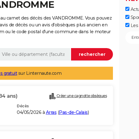
 VANDROMME
Actu
Spo
e au carnet des décès des VANDROMME. Vous pouvez
 avis de décès ou un avis d'obsèques plus ancien en
Les 
nom ou le code postal d'une commune dans le moteur
s gratuit
sur Linternaute.com
84 ans)
Créer une cagnotte obsèques
Décès
04/05/2026 à
Arras
(
Pas-de-Calais
)