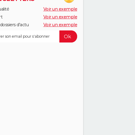
alité
Voir un exemple
rt
Voir un exemple
dossiers d'actu
Voir un exemple