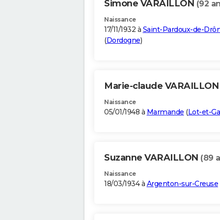
Simone VARAILLON
(92 an
Naissance
17/11/1932 à
Saint-Pardoux-de-Drô
(
Dordogne
)
Marie-claude VARAILLO
Naissance
05/01/1948 à
Marmande
(
Lot-et-G
Suzanne VARAILLON
(89 
Naissance
18/03/1934 à
Argenton-sur-Creuse