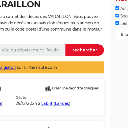
VARAILLON
Actu
Spo
 au carnet des décès des VARAILLON. Vous pouvez
 avis de décès ou un avis d'obsèques plus ancien en
Les 
nom ou le code postal d'une commune dans le moteur
s gratuit
sur Linternaute.com
)
Créer une cagnotte obsèques
Décès
e
)
29/12/2024 à
Labrit
(
Landes
)