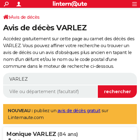
ACTUALITÉS
Connexion
S'inscrire
Avis de décès
Rechercher
Société
Education
Villes
Politique
Faits Divers
Monde
+
SPORT
Avis de décès VARLEZ
Football
Cyclisme
Forum
Coupe du monde 2026
Tennis
Rugby
CULTURE
Accédez gratuitement sur cette page au carnet des décès des
TNT
Cinéma
Musique
Programme TV
Streaming
Sorties cinéma
+
VARLEZ. Vous pouvez affiner votre recherche ou trouver un
FINANCE
avis de décès ou un avis d'obsèques plus ancien en tapant le
Impôts
Immobilier
Banque
Crédit
Retraite
Epargne
Risques naturels par ville
Assurance
AUTO
nom d'un défunt et/ou le nom ou le code postal d'une
commune dans le moteur de recherche ci-dessous.
Réserver un essai
Berlines
Forum auto
Essais
Citadines
SUV
+
HIGH-TECH
Meilleur smartphone
Ordinateurs
Guide high-tech
Mobiles
Internet
Jeux vidéo
+
BRICOLAGE
Aménagement intérieur
Cuisine
Jardinage
+
Forum
Extérieur
Salle de bains
Rangement
WEEK-END
Escapades
Expositions
Week-end nature
Guides de France
Patrimoine
Musées
+
LIFESTYLE
NOUVEAU :
publiez un
avis de décès gratuit
sur
Linternaute.com
Bien-être
Mode
+
Art de vivre
Loisirs
Modes de vie
SANTE
Monique VARLEZ
Guide de la santé
Médicaments
+
Alimentation
Maladies
Sommeil
(84 ans)
VOYAGE