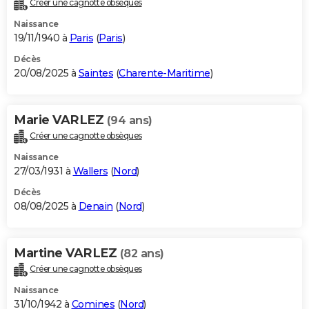
Créer une cagnotte obsèques
City break
Voyage de noces
Climat
Destinations
Voyage nature
Forum
+
PHOTO
Naissance
19/11/1940 à
Paris
(
Paris
)
GUIDES D'ACHAT
Décès
20/08/2025 à
Saintes
(
Charente-Maritime
)
BONS PLANS
CARTE DE VOEUX
Marie VARLEZ
(94 ans)
Carte Bonne année
Carte Pâques
Carte de Noël
Carte Saint-Valentin
Carte d'anniversaire
DICTIONNAIRE
Créer une cagnotte obsèques
Biographies
Expressions
Dictionnaire
Citations
Proverbes
PROGRAMME TV
Naissance
27/03/1931 à
Wallers
(
Nord
)
COPAINS D'AVANT
Décès
08/08/2025 à
Denain
(
Nord
)
Se connecter
Collèges
Universités
Service militaire
S'inscrire
Lycées
Primaires
Entreprises
Avis de recherche
AVIS DE DÉCÈS
FORUM
Martine VARLEZ
(82 ans)
Lifestyle
Sport
Television
Cinema
Bricolage
Culture
Auto
Voyage
Créer une cagnotte obsèques
Naissance
31/10/1942 à
Comines
(
Nord
)