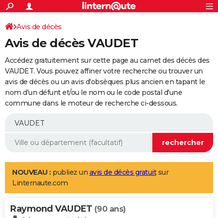
ACTUALITÉS
Connexion
S'inscrire
Avis de décès
Rechercher
Société
Education
Villes
Politique
Faits Divers
Monde
+
SPORT
Avis de décès VAUDET
Football
Cyclisme
Forum
Coupe du monde 2026
Tennis
Rugby
CULTURE
Accédez gratuitement sur cette page au carnet des décès des
TNT
Cinéma
Musique
Programme TV
Streaming
Sorties cinéma
+
VAUDET. Vous pouvez affiner votre recherche ou trouver un
FINANCE
avis de décès ou un avis d'obsèques plus ancien en tapant le
Impôts
Immobilier
Banque
Crédit
Retraite
Epargne
Risques naturels par ville
Assurance
AUTO
nom d'un défunt et/ou le nom ou le code postal d'une
commune dans le moteur de recherche ci-dessous.
Réserver un essai
Berlines
Forum auto
Essais
Citadines
SUV
+
HIGH-TECH
Meilleur smartphone
Ordinateurs
Guide high-tech
Mobiles
Internet
Jeux vidéo
+
BRICOLAGE
Aménagement intérieur
Cuisine
Jardinage
+
Forum
Extérieur
Salle de bains
Rangement
WEEK-END
Escapades
Expositions
Week-end nature
Guides de France
Patrimoine
Musées
+
LIFESTYLE
NOUVEAU :
publiez un
avis de décès gratuit
sur
Linternaute.com
Bien-être
Mode
+
Art de vivre
Loisirs
Modes de vie
SANTE
Raymond VAUDET
Guide de la santé
Médicaments
+
Alimentation
Maladies
Sommeil
(90 ans)
VOYAGE