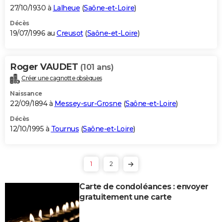
27/10/1930 à
Lalheue
(
Saône-et-Loire
)
Décès
19/07/1996 au
Creusot
(
Saône-et-Loire
)
Roger VAUDET
(101 ans)
Créer une cagnotte obsèques
Naissance
22/09/1894 à
Messey-sur-Grosne
(
Saône-et-Loire
)
Décès
12/10/1995 à
Tournus
(
Saône-et-Loire
)
1
2
Carte de condoléances : envoyer
gratuitement une carte