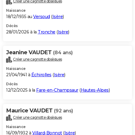
Créer une cagnotte obsèques
City break
Voyage de noces
Climat
Destinations
Voyage nature
Forum
+
PHOTO
Naissance
18/12/1935 au
Versoud
(
Isère
)
GUIDES D'ACHAT
Décès
28/01/2026 à la
Tronche
(
Isère
)
BONS PLANS
CARTE DE VOEUX
Jeanine VAUDET
(84 ans)
Carte Bonne année
Carte Pâques
Carte de Noël
Carte Saint-Valentin
Carte d'anniversaire
DICTIONNAIRE
Créer une cagnotte obsèques
Biographies
Expressions
Dictionnaire
Citations
Proverbes
PROGRAMME TV
Naissance
21/04/1941 à
Échirolles
(
Isère
)
COPAINS D'AVANT
Décès
12/12/2025 à la
Fare-en-Champsaur
(
Hautes-Alpes
)
Se connecter
Collèges
Universités
Service militaire
S'inscrire
Lycées
Primaires
Entreprises
Avis de recherche
AVIS DE DÉCÈS
FORUM
Maurice VAUDET
(92 ans)
Lifestyle
Sport
Television
Cinema
Bricolage
Culture
Auto
Voyage
Créer une cagnotte obsèques
Naissance
16/09/1932 à
Villard-Bonnot
(
Isère
)