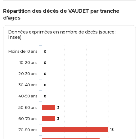
Répartition des décès de VAUDET par tranche
d'âges
Données exprimées en nombre de décès (source :
Insee)
Moins de 10 ans
0
10-20 ans
0
20-30 ans
0
30-40 ans
0
40-50 ans
0
50-60 ans
3
60-70 ans
3
70-80 ans
15