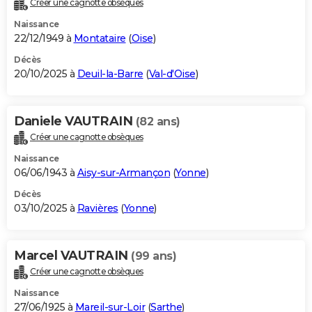
Créer une cagnotte obsèques
City break
Voyage de noces
Climat
Destinations
Voyage nature
Forum
+
PHOTO
Naissance
22/12/1949 à
Montataire
(
Oise
)
GUIDES D'ACHAT
Décès
20/10/2025 à
Deuil-la-Barre
(
Val-d'Oise
)
BONS PLANS
CARTE DE VOEUX
Daniele VAUTRAIN
(82 ans)
Carte Bonne année
Carte Pâques
Carte de Noël
Carte Saint-Valentin
Carte d'anniversaire
DICTIONNAIRE
Créer une cagnotte obsèques
Biographies
Expressions
Dictionnaire
Citations
Proverbes
PROGRAMME TV
Naissance
06/06/1943 à
Aisy-sur-Armançon
(
Yonne
)
COPAINS D'AVANT
Décès
03/10/2025 à
Ravières
(
Yonne
)
Se connecter
Collèges
Universités
Service militaire
S'inscrire
Lycées
Primaires
Entreprises
Avis de recherche
AVIS DE DÉCÈS
FORUM
Marcel VAUTRAIN
(99 ans)
Lifestyle
Sport
Television
Cinema
Bricolage
Culture
Auto
Voyage
Créer une cagnotte obsèques
Naissance
27/06/1925 à
Mareil-sur-Loir
(
Sarthe
)