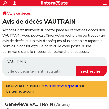
ACTUALITÉS
Connexion
S'inscrire
Avis de décès
Rechercher
Société
Education
Villes
Politique
Faits Divers
Monde
+
SPORT
Avis de décès VAUTRAIN
Football
Cyclisme
Forum
Coupe du monde 2026
Tennis
Rugby
CULTURE
Accédez gratuitement sur cette page au carnet des décès des
TNT
Cinéma
Musique
Programme TV
Streaming
Sorties cinéma
+
VAUTRAIN. Vous pouvez affiner votre recherche ou trouver un
FINANCE
avis de décès ou un avis d'obsèques plus ancien en tapant le
Impôts
Immobilier
Banque
Crédit
Retraite
Epargne
Risques naturels par ville
Assurance
AUTO
nom d'un défunt et/ou le nom ou le code postal d'une
commune dans le moteur de recherche ci-dessous.
Réserver un essai
Berlines
Forum auto
Essais
Citadines
SUV
+
HIGH-TECH
Meilleur smartphone
Ordinateurs
Guide high-tech
Mobiles
Internet
Jeux vidéo
+
BRICOLAGE
Aménagement intérieur
Cuisine
Jardinage
+
Forum
Extérieur
Salle de bains
Rangement
WEEK-END
Escapades
Expositions
Week-end nature
Guides de France
Patrimoine
Musées
+
LIFESTYLE
NOUVEAU :
publiez un
avis de décès gratuit
sur
Linternaute.com
Bien-être
Mode
+
Art de vivre
Loisirs
Modes de vie
SANTE
Genevieve VAUTRAIN
Guide de la santé
Médicaments
+
Alimentation
Maladies
Sommeil
(75 ans)
VOYAGE