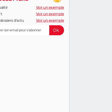
alité
Voir un exemple
rt
Voir un exemple
dossiers d'actu
Voir un exemple