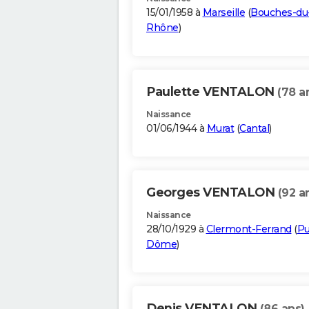
15/01/1958 à
Marseille
(
Bouches-du
Rhône
)
Paulette VENTALON
(78 a
Naissance
01/06/1944 à
Murat
(
Cantal
)
Georges VENTALON
(92 a
Naissance
28/10/1929 à
Clermont-Ferrand
(
Pu
Dôme
)
Denis VENTALON
(86 ans)