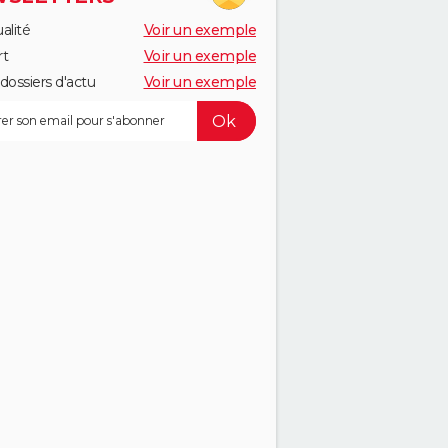
alité
Voir un exemple
rt
Voir un exemple
dossiers d'actu
Voir un exemple