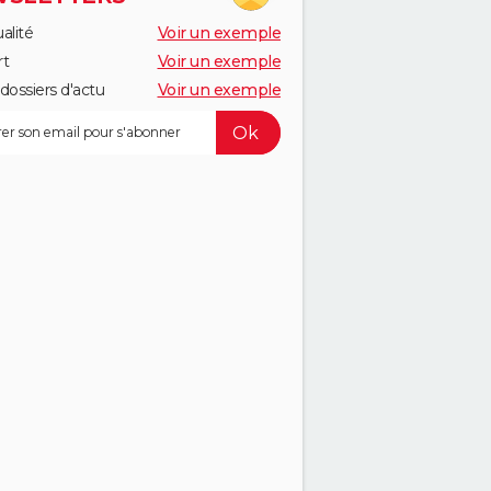
alité
Voir un exemple
rt
Voir un exemple
dossiers d'actu
Voir un exemple