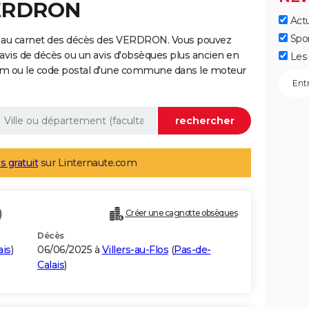
VERDRON
Actu
Spo
e au carnet des décès des VERDRON. Vous pouvez
 avis de décès ou un avis d'obsèques plus ancien en
Les 
nom ou le code postal d'une commune dans le moteur
s gratuit
sur Linternaute.com
)
Créer une cagnotte obsèques
Décès
ais
)
06/06/2025 à
Villers-au-Flos
(
Pas-de-
Calais
)