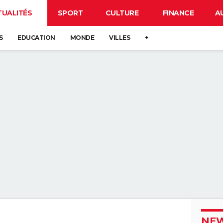
TUALITÉS
SPORT
CULTURE
FINANCE
A
S
EDUCATION
MONDE
VILLES
+
NEW