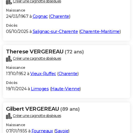
Créer une cagnotte obsèques
City break
Voyage de noces
Climat
Destinations
Voyage nature
Forum
+
PHOTO
Naissance
24/03/1967 à
Cognac
(
Charente
)
GUIDES D'ACHAT
Décès
05/10/2025 à
Salignac-sur-Charente
(
Charente-Maritime
)
BONS PLANS
CARTE DE VOEUX
Therese VERGEREAU
(72 ans)
Carte Bonne année
Carte Pâques
Carte de Noël
Carte Saint-Valentin
Carte d'anniversaire
DICTIONNAIRE
Créer une cagnotte obsèques
Biographies
Expressions
Dictionnaire
Citations
Proverbes
PROGRAMME TV
Naissance
17/10/1952 à
Vieux-Ruffec
(
Charente
)
COPAINS D'AVANT
Décès
19/11/2024 à
Limoges
(
Haute-Vienne
)
Se connecter
Collèges
Universités
Service militaire
S'inscrire
Lycées
Primaires
Entreprises
Avis de recherche
AVIS DE DÉCÈS
FORUM
Gilbert VERGEREAU
(89 ans)
Lifestyle
Sport
Television
Cinema
Bricolage
Culture
Auto
Voyage
Créer une cagnotte obsèques
Naissance
07/01/1935 à
Fourneaux
(
Savoie
)