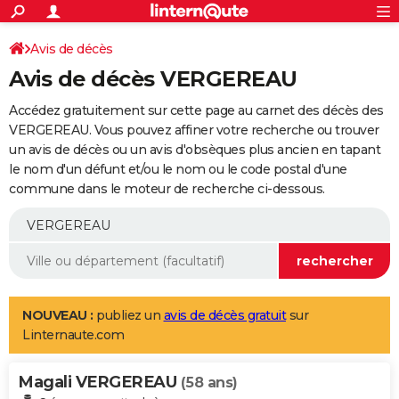
ACTUALITÉS
Connexion
S'inscrire
Avis de décès
Rechercher
Société
Education
Villes
Politique
Faits Divers
Monde
+
SPORT
Avis de décès VERGEREAU
Football
Cyclisme
Forum
Coupe du monde 2026
Tennis
Rugby
CULTURE
Accédez gratuitement sur cette page au carnet des décès des
TNT
Cinéma
Musique
Programme TV
Streaming
Sorties cinéma
+
VERGEREAU. Vous pouvez affiner votre recherche ou trouver
FINANCE
un avis de décès ou un avis d'obsèques plus ancien en tapant
Impôts
Immobilier
Banque
Crédit
Retraite
Epargne
Risques naturels par ville
Assurance
AUTO
le nom d'un défunt et/ou le nom ou le code postal d'une
commune dans le moteur de recherche ci-dessous.
Réserver un essai
Berlines
Forum auto
Essais
Citadines
SUV
+
HIGH-TECH
Meilleur smartphone
Ordinateurs
Guide high-tech
Mobiles
Internet
Jeux vidéo
+
BRICOLAGE
Aménagement intérieur
Cuisine
Jardinage
+
Forum
Extérieur
Salle de bains
Rangement
WEEK-END
Escapades
Expositions
Week-end nature
Guides de France
Patrimoine
Musées
+
LIFESTYLE
NOUVEAU :
publiez un
avis de décès gratuit
sur
Linternaute.com
Bien-être
Mode
+
Art de vivre
Loisirs
Modes de vie
SANTE
Magali VERGEREAU
Guide de la santé
Médicaments
+
Alimentation
Maladies
Sommeil
(58 ans)
VOYAGE