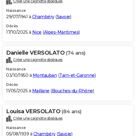
Créer une cagnotte obsèques
City break
Voyage de noces
Climat
Destinations
Voyage nature
Forum
+
PHOTO
Naissance
29/07/1941 à
Chambéry
(
Savoie
)
GUIDES D'ACHAT
Décès
17/10/2025 à
Nice
(
Alpes-Maritimes
)
BONS PLANS
CARTE DE VOEUX
Danielle VERSOLATO
(74 ans)
Carte Bonne année
Carte Pâques
Carte de Noël
Carte Saint-Valentin
Carte d'anniversaire
DICTIONNAIRE
Créer une cagnotte obsèques
Biographies
Expressions
Dictionnaire
Citations
Proverbes
PROGRAMME TV
Naissance
03/10/1950 à
Montauban
(
Tarn-et-Garonne
)
COPAINS D'AVANT
Décès
11/05/2025 à
Maillane
(
Bouches-du-Rhône
)
Se connecter
Collèges
Universités
Service militaire
S'inscrire
Lycées
Primaires
Entreprises
Avis de recherche
AVIS DE DÉCÈS
FORUM
Louisa VERSOLATO
(84 ans)
Lifestyle
Sport
Television
Cinema
Bricolage
Culture
Auto
Voyage
Créer une cagnotte obsèques
Naissance
05/08/1939 à
Chambéry
(
Savoie
)