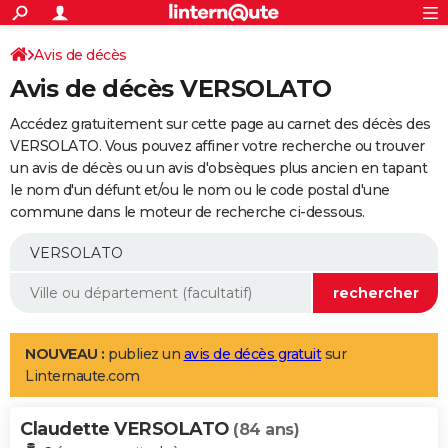
ACTUALITÉS
Connexion
S'inscrire
Avis de décès
Rechercher
Société
Education
Villes
Politique
Faits Divers
Monde
+
SPORT
Avis de décès VERSOLATO
Football
Cyclisme
Forum
Coupe du monde 2026
Tennis
Rugby
CULTURE
Accédez gratuitement sur cette page au carnet des décès des
TNT
Cinéma
Musique
Programme TV
Streaming
Sorties cinéma
+
VERSOLATO. Vous pouvez affiner votre recherche ou trouver
FINANCE
un avis de décès ou un avis d'obsèques plus ancien en tapant
Impôts
Immobilier
Banque
Crédit
Retraite
Epargne
Risques naturels par ville
Assurance
AUTO
le nom d'un défunt et/ou le nom ou le code postal d'une
commune dans le moteur de recherche ci-dessous.
Réserver un essai
Berlines
Forum auto
Essais
Citadines
SUV
+
HIGH-TECH
Meilleur smartphone
Ordinateurs
Guide high-tech
Mobiles
Internet
Jeux vidéo
+
BRICOLAGE
Aménagement intérieur
Cuisine
Jardinage
+
Forum
Extérieur
Salle de bains
Rangement
WEEK-END
Escapades
Expositions
Week-end nature
Guides de France
Patrimoine
Musées
+
LIFESTYLE
NOUVEAU :
publiez un
avis de décès gratuit
sur
Linternaute.com
Bien-être
Mode
+
Art de vivre
Loisirs
Modes de vie
SANTE
Claudette VERSOLATO
Guide de la santé
Médicaments
+
Alimentation
Maladies
Sommeil
(84 ans)
VOYAGE