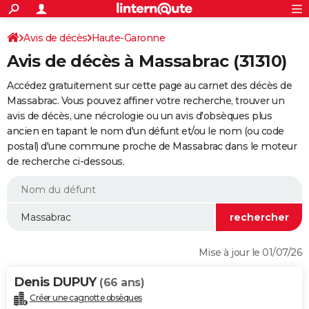
ACTUALITÉS
Connexion
S'inscrire
Avis de décès
Haute-Garonne
Rechercher
Société
Education
Villes
Politique
Faits Divers
Monde
+
SPORT
Avis de décès à Massabrac (31310)
Football
Cyclisme
Forum
Coupe du monde 2026
Tennis
Rugby
CULTURE
Accédez gratuitement sur cette page au carnet des décès de
TNT
Cinéma
Musique
Programme TV
Streaming
Sorties cinéma
+
Massabrac. Vous pouvez affiner votre recherche, trouver un
FINANCE
avis de décès, une nécrologie ou un avis d'obsèques plus
Impôts
Immobilier
Banque
Crédit
Retraite
Epargne
Risques naturels par ville
Assurance
AUTO
ancien en tapant le nom d'un défunt et/ou le nom (ou code
postal) d'une commune proche de Massabrac dans le moteur
Réserver un essai
Berlines
Forum auto
Essais
Citadines
SUV
+
HIGH-TECH
de recherche ci-dessous.
Meilleur smartphone
Ordinateurs
Guide high-tech
Mobiles
Internet
Jeux vidéo
+
BRICOLAGE
Aménagement intérieur
Cuisine
Jardinage
+
Forum
Extérieur
Salle de bains
Rangement
WEEK-END
Escapades
Expositions
Week-end nature
Guides de France
Patrimoine
Musées
+
LIFESTYLE
Mise à jour le 01/07/26
Bien-être
Mode
+
Art de vivre
Loisirs
Modes de vie
SANTE
Denis DUPUY
(66 ans)
Guide de la santé
Médicaments
+
Alimentation
Maladies
Sommeil
VOYAGE
Créer une cagnotte obsèques