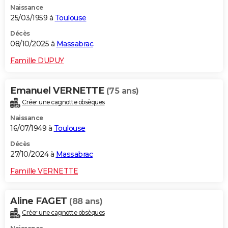
Naissance
City break
Voyage de noces
Climat
Destinations
Voyage nature
Forum
+
PHOTO
25/03/1959 à
Toulouse
GUIDES D'ACHAT
Décès
08/10/2025 à
Massabrac
BONS PLANS
Famille DUPUY
CARTE DE VOEUX
Emanuel VERNETTE
(75 ans)
Carte Bonne année
Carte Pâques
Carte de Noël
Carte Saint-Valentin
Carte d'anniversaire
DICTIONNAIRE
Créer une cagnotte obsèques
Biographies
Expressions
Dictionnaire
Citations
Proverbes
PROGRAMME TV
Naissance
16/07/1949 à
Toulouse
COPAINS D'AVANT
Décès
27/10/2024 à
Massabrac
Se connecter
Collèges
Universités
Service militaire
S'inscrire
Lycées
Primaires
Entreprises
Avis de recherche
AVIS DE DÉCÈS
Famille VERNETTE
FORUM
Lifestyle
Sport
Television
Cinema
Bricolage
Culture
Auto
Voyage
Aline FAGET
(88 ans)
Créer une cagnotte obsèques