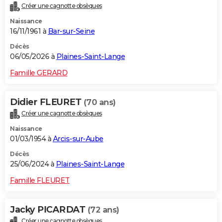
Créer une cagnotte obsèques
City break
Voyage de noces
Climat
Destinations
Voyage nature
Forum
+
PHOTO
Naissance
16/11/1961 à
Bar-sur-Seine
GUIDES D'ACHAT
Décès
BONS PLANS
06/05/2026 à
Plaines-Saint-Lange
CARTE DE VOEUX
Famille GERARD
Carte Bonne année
Carte Pâques
Carte de Noël
Carte Saint-Valentin
Carte d'anniversaire
DICTIONNAIRE
Didier FLEURET
(70 ans)
Biographies
Expressions
Dictionnaire
Citations
Proverbes
PROGRAMME TV
Créer une cagnotte obsèques
Naissance
COPAINS D'AVANT
01/03/1954 à
Arcis-sur-Aube
Se connecter
Collèges
Universités
Service militaire
S'inscrire
Lycées
Primaires
Entreprises
Avis de recherche
AVIS DE DÉCÈS
Décès
25/06/2024 à
Plaines-Saint-Lange
FORUM
Famille FLEURET
Lifestyle
Sport
Television
Cinema
Bricolage
Culture
Auto
Voyage
Jacky PICARDAT
(72 ans)
Créer une cagnotte obsèques