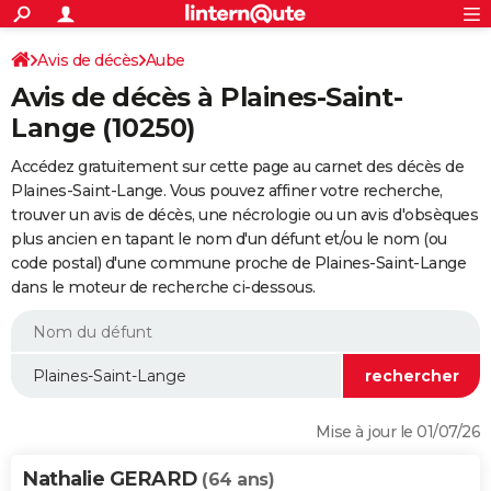
ACTUALITÉS
Connexion
S'inscrire
Avis de décès
Aube
Rechercher
Société
Education
Villes
Politique
Faits Divers
Monde
+
SPORT
Avis de décès à Plaines-Saint-
Football
Cyclisme
Forum
Coupe du monde 2026
Tennis
Rugby
CULTURE
Lange (10250)
TNT
Cinéma
Musique
Programme TV
Streaming
Sorties cinéma
+
FINANCE
Accédez gratuitement sur cette page au carnet des décès de
Plaines-Saint-Lange. Vous pouvez affiner votre recherche,
Impôts
Immobilier
Banque
Crédit
Retraite
Epargne
Risques naturels par ville
Assurance
AUTO
trouver un avis de décès, une nécrologie ou un avis d'obsèques
plus ancien en tapant le nom d'un défunt et/ou le nom (ou
Réserver un essai
Berlines
Forum auto
Essais
Citadines
SUV
+
HIGH-TECH
code postal) d'une commune proche de Plaines-Saint-Lange
dans le moteur de recherche ci-dessous.
Meilleur smartphone
Ordinateurs
Guide high-tech
Mobiles
Internet
Jeux vidéo
+
BRICOLAGE
Aménagement intérieur
Cuisine
Jardinage
+
Forum
Extérieur
Salle de bains
Rangement
WEEK-END
Escapades
Expositions
Week-end nature
Guides de France
Patrimoine
Musées
+
LIFESTYLE
Bien-être
Mode
+
Art de vivre
Loisirs
Modes de vie
SANTE
Mise à jour le 01/07/26
Guide de la santé
Médicaments
+
Alimentation
Maladies
Sommeil
VOYAGE
Nathalie GERARD
(64 ans)