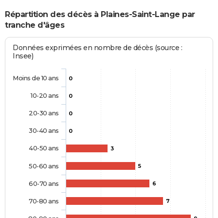
Répartition des décès à Plaines-Saint-Lange par
tranche d'âges
Données exprimées en nombre de décès (source :
Insee)
Moins de 10 ans
0
10-20 ans
0
20-30 ans
0
30-40 ans
0
40-50 ans
3
50-60 ans
5
60-70 ans
6
70-80 ans
7