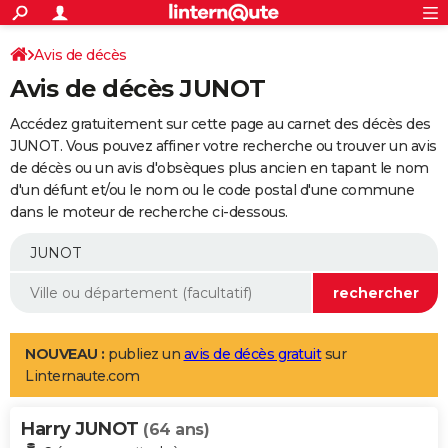
ACTUALITÉS
Connexion
S'inscrire
Avis de décès
Rechercher
Société
Education
Villes
Politique
Faits Divers
Monde
+
SPORT
Avis de décès JUNOT
Football
Cyclisme
Forum
Coupe du monde 2026
Tennis
Rugby
CULTURE
Accédez gratuitement sur cette page au carnet des décès des
TNT
Cinéma
Musique
Programme TV
Streaming
Sorties cinéma
+
JUNOT. Vous pouvez affiner votre recherche ou trouver un avis
FINANCE
de décès ou un avis d'obsèques plus ancien en tapant le nom
Impôts
Immobilier
Banque
Crédit
Retraite
Epargne
Risques naturels par ville
Assurance
AUTO
d'un défunt et/ou le nom ou le code postal d'une commune
dans le moteur de recherche ci-dessous.
Réserver un essai
Berlines
Forum auto
Essais
Citadines
SUV
+
HIGH-TECH
Meilleur smartphone
Ordinateurs
Guide high-tech
Mobiles
Internet
Jeux vidéo
+
BRICOLAGE
Aménagement intérieur
Cuisine
Jardinage
+
Forum
Extérieur
Salle de bains
Rangement
WEEK-END
Escapades
Expositions
Week-end nature
Guides de France
Patrimoine
Musées
+
LIFESTYLE
NOUVEAU :
publiez un
avis de décès gratuit
sur
Linternaute.com
Bien-être
Mode
+
Art de vivre
Loisirs
Modes de vie
SANTE
Harry JUNOT
Guide de la santé
Médicaments
+
Alimentation
Maladies
Sommeil
(64 ans)
VOYAGE