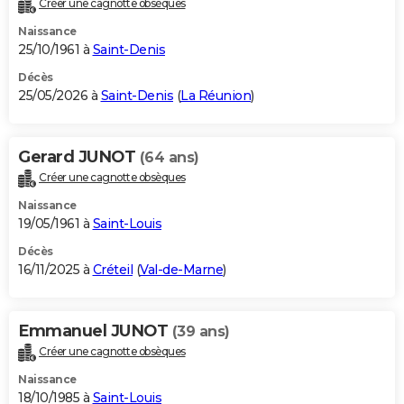
Créer une cagnotte obsèques
City break
Voyage de noces
Climat
Destinations
Voyage nature
Forum
+
PHOTO
Naissance
25/10/1961 à
Saint-Denis
GUIDES D'ACHAT
Décès
25/05/2026 à
Saint-Denis
(
La Réunion
)
BONS PLANS
CARTE DE VOEUX
Gerard JUNOT
(64 ans)
Carte Bonne année
Carte Pâques
Carte de Noël
Carte Saint-Valentin
Carte d'anniversaire
DICTIONNAIRE
Créer une cagnotte obsèques
Biographies
Expressions
Dictionnaire
Citations
Proverbes
PROGRAMME TV
Naissance
19/05/1961 à
Saint-Louis
COPAINS D'AVANT
Décès
16/11/2025 à
Créteil
(
Val-de-Marne
)
Se connecter
Collèges
Universités
Service militaire
S'inscrire
Lycées
Primaires
Entreprises
Avis de recherche
AVIS DE DÉCÈS
FORUM
Emmanuel JUNOT
(39 ans)
Lifestyle
Sport
Television
Cinema
Bricolage
Culture
Auto
Voyage
Créer une cagnotte obsèques
Naissance
18/10/1985 à
Saint-Louis