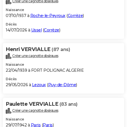
Créer une cagnotte obsèques
City break
Voyage de noces
Climat
Destinations
Voyage nature
Forum
+
PHOTO
Naissance
07/10/1937 à
Roche-le-Peyroux
(
Corrèze
)
GUIDES D'ACHAT
Décès
14/07/2026 à
Ussel
(
Corrèze
)
BONS PLANS
CARTE DE VOEUX
Henri VERVIALLE
(87 ans)
Carte Bonne année
Carte Pâques
Carte de Noël
Carte Saint-Valentin
Carte d'anniversaire
DICTIONNAIRE
Créer une cagnotte obsèques
Biographies
Expressions
Dictionnaire
Citations
Proverbes
PROGRAMME TV
Naissance
22/04/1939 à FORT POLIGNAC ALGERIE
COPAINS D'AVANT
Décès
29/05/2026 à
Lezoux
(
Puy-de-Dôme
)
Se connecter
Collèges
Universités
Service militaire
S'inscrire
Lycées
Primaires
Entreprises
Avis de recherche
AVIS DE DÉCÈS
FORUM
Paulette VERVIALLE
(83 ans)
Lifestyle
Sport
Television
Cinema
Bricolage
Culture
Auto
Voyage
Créer une cagnotte obsèques
Naissance
29/07/1942 à
Paris
(
Paris
)