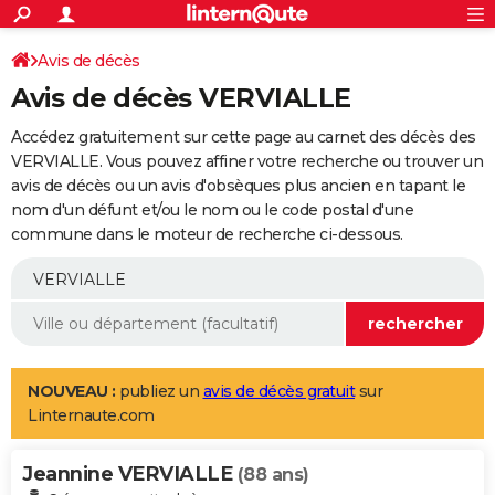
ACTUALITÉS
Connexion
S'inscrire
Avis de décès
Rechercher
Société
Education
Villes
Politique
Faits Divers
Monde
+
SPORT
Avis de décès VERVIALLE
Football
Cyclisme
Forum
Coupe du monde 2026
Tennis
Rugby
CULTURE
Accédez gratuitement sur cette page au carnet des décès des
TNT
Cinéma
Musique
Programme TV
Streaming
Sorties cinéma
+
VERVIALLE. Vous pouvez affiner votre recherche ou trouver un
FINANCE
avis de décès ou un avis d'obsèques plus ancien en tapant le
Impôts
Immobilier
Banque
Crédit
Retraite
Epargne
Risques naturels par ville
Assurance
AUTO
nom d'un défunt et/ou le nom ou le code postal d'une
commune dans le moteur de recherche ci-dessous.
Réserver un essai
Berlines
Forum auto
Essais
Citadines
SUV
+
HIGH-TECH
Meilleur smartphone
Ordinateurs
Guide high-tech
Mobiles
Internet
Jeux vidéo
+
BRICOLAGE
Aménagement intérieur
Cuisine
Jardinage
+
Forum
Extérieur
Salle de bains
Rangement
WEEK-END
Escapades
Expositions
Week-end nature
Guides de France
Patrimoine
Musées
+
LIFESTYLE
NOUVEAU :
publiez un
avis de décès gratuit
sur
Linternaute.com
Bien-être
Mode
+
Art de vivre
Loisirs
Modes de vie
SANTE
Jeannine VERVIALLE
Guide de la santé
Médicaments
+
Alimentation
Maladies
Sommeil
(88 ans)
VOYAGE