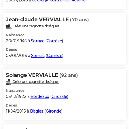
30/07/2016 à
Laxou
(
Meurthe-et-Moselle
)
Jean-claude VERVIALLE
(70 ans)
Créer une cagnotte obsèques
Naissance
20/01/1945 à
Sornac
(
Corrèze
)
Décès
05/01/2016 à
Sornac
(
Corrèze
)
Solange VERVIALLE
(92 ans)
Créer une cagnotte obsèques
Naissance
05/12/1922 à
Bordeaux
(
Gironde
)
Décès
11/04/2015 à
Bègles
(
Gironde
)