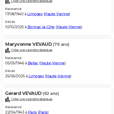
Créer une cagnotte obsèques
City break
Voyage de noces
Climat
Destinations
Voyage nature
Forum
+
PHOTO
Naissance
17/08/1940 à
Limoges
(
Haute-Vienne
)
GUIDES D'ACHAT
Décès
10/10/2025 à
Bonnac-la-Côte
(
Haute-Vienne
)
BONS PLANS
CARTE DE VOEUX
Maryvonne VEVAUD
(79 ans)
Carte Bonne année
Carte Pâques
Carte de Noël
Carte Saint-Valentin
Carte d'anniversaire
DICTIONNAIRE
Créer une cagnotte obsèques
Biographies
Expressions
Dictionnaire
Citations
Proverbes
PROGRAMME TV
Naissance
05/05/1946 à
Bellac
(
Haute-Vienne
)
COPAINS D'AVANT
Décès
25/06/2025 à
Limoges
(
Haute-Vienne
)
Se connecter
Collèges
Universités
Service militaire
S'inscrire
Lycées
Primaires
Entreprises
Avis de recherche
AVIS DE DÉCÈS
FORUM
Gerard VEVAUD
(82 ans)
Lifestyle
Sport
Television
Cinema
Bricolage
Culture
Auto
Voyage
Créer une cagnotte obsèques
Naissance
22/04/1943 à
Paris
(
Paris
)