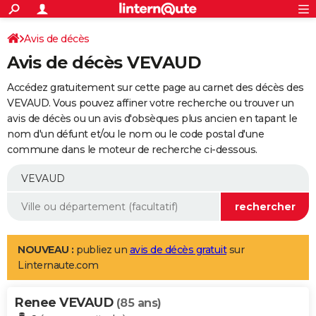
ACTUALITÉS
Connexion
S'inscrire
Avis de décès
Rechercher
Société
Education
Villes
Politique
Faits Divers
Monde
+
SPORT
Avis de décès VEVAUD
Football
Cyclisme
Forum
Coupe du monde 2026
Tennis
Rugby
CULTURE
Accédez gratuitement sur cette page au carnet des décès des
TNT
Cinéma
Musique
Programme TV
Streaming
Sorties cinéma
+
VEVAUD. Vous pouvez affiner votre recherche ou trouver un
FINANCE
avis de décès ou un avis d'obsèques plus ancien en tapant le
Impôts
Immobilier
Banque
Crédit
Retraite
Epargne
Risques naturels par ville
Assurance
AUTO
nom d'un défunt et/ou le nom ou le code postal d'une
commune dans le moteur de recherche ci-dessous.
Réserver un essai
Berlines
Forum auto
Essais
Citadines
SUV
+
HIGH-TECH
Meilleur smartphone
Ordinateurs
Guide high-tech
Mobiles
Internet
Jeux vidéo
+
BRICOLAGE
Aménagement intérieur
Cuisine
Jardinage
+
Forum
Extérieur
Salle de bains
Rangement
WEEK-END
Escapades
Expositions
Week-end nature
Guides de France
Patrimoine
Musées
+
LIFESTYLE
NOUVEAU :
publiez un
avis de décès gratuit
sur
Linternaute.com
Bien-être
Mode
+
Art de vivre
Loisirs
Modes de vie
SANTE
Renee VEVAUD
Guide de la santé
Médicaments
+
Alimentation
Maladies
Sommeil
(85 ans)
VOYAGE