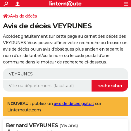
ACTUALITÉS
Connexion
S'inscrire
Avis de décès
Rechercher
Société
Education
Villes
Politique
Faits Divers
Monde
+
SPORT
Avis de décès VEYRUNES
Football
Cyclisme
Forum
Coupe du monde 2026
Tennis
Rugby
CULTURE
Accédez gratuitement sur cette page au carnet des décès des
TNT
Cinéma
Musique
Programme TV
Streaming
Sorties cinéma
+
VEYRUNES. Vous pouvez affiner votre recherche ou trouver un
FINANCE
avis de décès ou un avis d'obsèques plus ancien en tapant le
Impôts
Immobilier
Banque
Crédit
Retraite
Epargne
Risques naturels par ville
Assurance
AUTO
nom d'un défunt et/ou le nom ou le code postal d'une
commune dans le moteur de recherche ci-dessous.
Réserver un essai
Berlines
Forum auto
Essais
Citadines
SUV
+
HIGH-TECH
Meilleur smartphone
Ordinateurs
Guide high-tech
Mobiles
Internet
Jeux vidéo
+
BRICOLAGE
Aménagement intérieur
Cuisine
Jardinage
+
Forum
Extérieur
Salle de bains
Rangement
WEEK-END
Escapades
Expositions
Week-end nature
Guides de France
Patrimoine
Musées
+
LIFESTYLE
NOUVEAU :
publiez un
avis de décès gratuit
sur
Linternaute.com
Bien-être
Mode
+
Art de vivre
Loisirs
Modes de vie
SANTE
Bernard VEYRUNES
Guide de la santé
Médicaments
+
Alimentation
Maladies
Sommeil
(75 ans)
VOYAGE