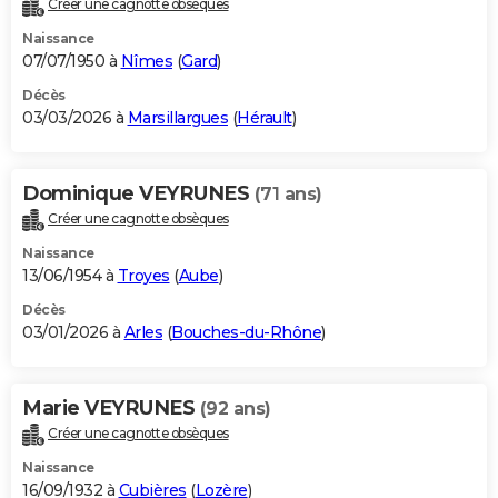
Créer une cagnotte obsèques
City break
Voyage de noces
Climat
Destinations
Voyage nature
Forum
+
PHOTO
Naissance
07/07/1950 à
Nîmes
(
Gard
)
GUIDES D'ACHAT
Décès
03/03/2026 à
Marsillargues
(
Hérault
)
BONS PLANS
CARTE DE VOEUX
Dominique VEYRUNES
(71 ans)
Carte Bonne année
Carte Pâques
Carte de Noël
Carte Saint-Valentin
Carte d'anniversaire
DICTIONNAIRE
Créer une cagnotte obsèques
Biographies
Expressions
Dictionnaire
Citations
Proverbes
PROGRAMME TV
Naissance
13/06/1954 à
Troyes
(
Aube
)
COPAINS D'AVANT
Décès
03/01/2026 à
Arles
(
Bouches-du-Rhône
)
Se connecter
Collèges
Universités
Service militaire
S'inscrire
Lycées
Primaires
Entreprises
Avis de recherche
AVIS DE DÉCÈS
FORUM
Marie VEYRUNES
(92 ans)
Lifestyle
Sport
Television
Cinema
Bricolage
Culture
Auto
Voyage
Créer une cagnotte obsèques
Naissance
16/09/1932 à
Cubières
(
Lozère
)