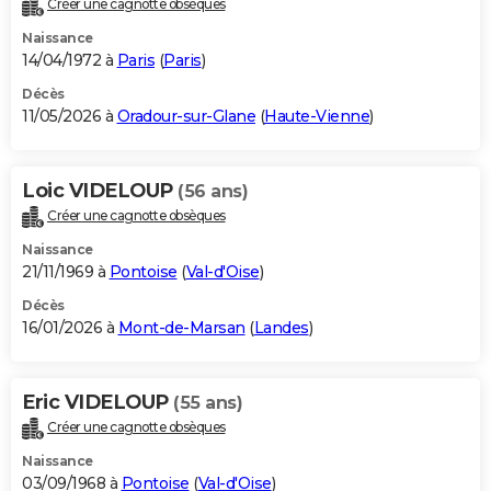
Créer une cagnotte obsèques
City break
Voyage de noces
Climat
Destinations
Voyage nature
Forum
+
PHOTO
Naissance
14/04/1972 à
Paris
(
Paris
)
GUIDES D'ACHAT
Décès
11/05/2026 à
Oradour-sur-Glane
(
Haute-Vienne
)
BONS PLANS
CARTE DE VOEUX
Loic VIDELOUP
(56 ans)
Carte Bonne année
Carte Pâques
Carte de Noël
Carte Saint-Valentin
Carte d'anniversaire
DICTIONNAIRE
Créer une cagnotte obsèques
Biographies
Expressions
Dictionnaire
Citations
Proverbes
PROGRAMME TV
Naissance
21/11/1969 à
Pontoise
(
Val-d'Oise
)
COPAINS D'AVANT
Décès
16/01/2026 à
Mont-de-Marsan
(
Landes
)
Se connecter
Collèges
Universités
Service militaire
S'inscrire
Lycées
Primaires
Entreprises
Avis de recherche
AVIS DE DÉCÈS
FORUM
Eric VIDELOUP
(55 ans)
Lifestyle
Sport
Television
Cinema
Bricolage
Culture
Auto
Voyage
Créer une cagnotte obsèques
Naissance
03/09/1968 à
Pontoise
(
Val-d'Oise
)