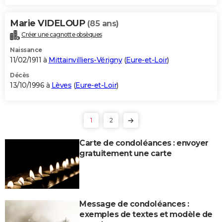
Marie VIDELOUP
(85 ans)
Créer une cagnotte obsèques
Naissance
11/02/1911 à
Mittainvilliers-Vérigny
(
Eure-et-Loir
)
Décès
13/10/1996 à
Lèves
(
Eure-et-Loir
)
1
2
Carte de condoléances : envoyer
gratuitement une carte
Message de condoléances :
exemples de textes et modèle de