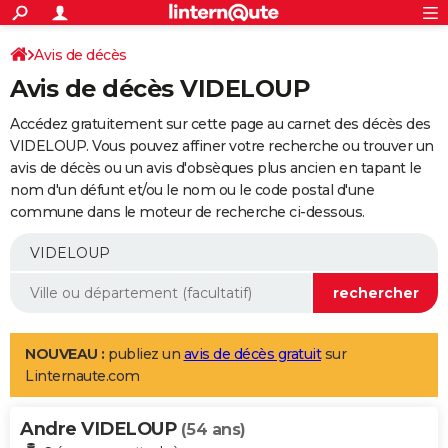
ACTUALITÉS
Connexion
S'inscrire
Avis de décès
Rechercher
Société
Education
Villes
Politique
Faits Divers
Monde
+
SPORT
Avis de décès VIDELOUP
Football
Cyclisme
Forum
Coupe du monde 2026
Tennis
Rugby
CULTURE
Accédez gratuitement sur cette page au carnet des décès des
TNT
Cinéma
Musique
Programme TV
Streaming
Sorties cinéma
+
VIDELOUP. Vous pouvez affiner votre recherche ou trouver un
FINANCE
avis de décès ou un avis d'obsèques plus ancien en tapant le
Impôts
Immobilier
Banque
Crédit
Retraite
Epargne
Risques naturels par ville
Assurance
AUTO
nom d'un défunt et/ou le nom ou le code postal d'une
commune dans le moteur de recherche ci-dessous.
Réserver un essai
Berlines
Forum auto
Essais
Citadines
SUV
+
HIGH-TECH
Meilleur smartphone
Ordinateurs
Guide high-tech
Mobiles
Internet
Jeux vidéo
+
BRICOLAGE
Aménagement intérieur
Cuisine
Jardinage
+
Forum
Extérieur
Salle de bains
Rangement
WEEK-END
Escapades
Expositions
Week-end nature
Guides de France
Patrimoine
Musées
+
LIFESTYLE
NOUVEAU :
publiez un
avis de décès gratuit
sur
Linternaute.com
Bien-être
Mode
+
Art de vivre
Loisirs
Modes de vie
SANTE
Andre VIDELOUP
Guide de la santé
Médicaments
+
Alimentation
Maladies
Sommeil
(54 ans)
VOYAGE