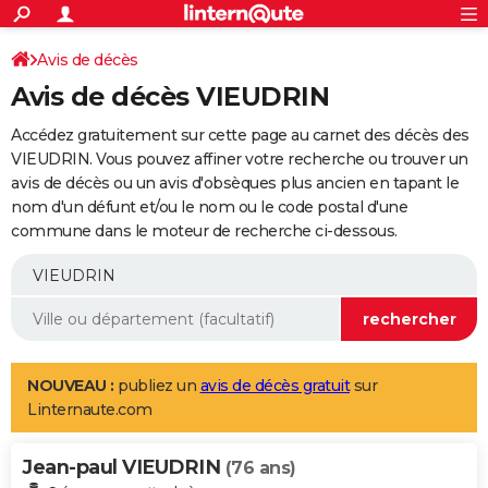
ACTUALITÉS
Connexion
S'inscrire
Avis de décès
Rechercher
Société
Education
Villes
Politique
Faits Divers
Monde
+
SPORT
Avis de décès VIEUDRIN
Football
Cyclisme
Forum
Coupe du monde 2026
Tennis
Rugby
CULTURE
Accédez gratuitement sur cette page au carnet des décès des
TNT
Cinéma
Musique
Programme TV
Streaming
Sorties cinéma
+
VIEUDRIN. Vous pouvez affiner votre recherche ou trouver un
FINANCE
avis de décès ou un avis d'obsèques plus ancien en tapant le
Impôts
Immobilier
Banque
Crédit
Retraite
Epargne
Risques naturels par ville
Assurance
AUTO
nom d'un défunt et/ou le nom ou le code postal d'une
commune dans le moteur de recherche ci-dessous.
Réserver un essai
Berlines
Forum auto
Essais
Citadines
SUV
+
HIGH-TECH
Meilleur smartphone
Ordinateurs
Guide high-tech
Mobiles
Internet
Jeux vidéo
+
BRICOLAGE
Aménagement intérieur
Cuisine
Jardinage
+
Forum
Extérieur
Salle de bains
Rangement
WEEK-END
Escapades
Expositions
Week-end nature
Guides de France
Patrimoine
Musées
+
LIFESTYLE
NOUVEAU :
publiez un
avis de décès gratuit
sur
Linternaute.com
Bien-être
Mode
+
Art de vivre
Loisirs
Modes de vie
SANTE
Jean-paul VIEUDRIN
Guide de la santé
Médicaments
+
Alimentation
Maladies
Sommeil
(76 ans)
VOYAGE