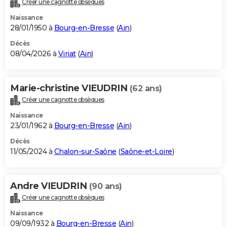
Créer une cagnotte obsèques
City break
Voyage de noces
Climat
Destinations
Voyage nature
Forum
+
PHOTO
Naissance
28/01/1950 à
Bourg-en-Bresse
(
Ain
)
GUIDES D'ACHAT
Décès
08/04/2026 à
Viriat
(
Ain
)
BONS PLANS
CARTE DE VOEUX
Marie-christine VIEUDRIN
(62 ans)
Carte Bonne année
Carte Pâques
Carte de Noël
Carte Saint-Valentin
Carte d'anniversaire
DICTIONNAIRE
Créer une cagnotte obsèques
Biographies
Expressions
Dictionnaire
Citations
Proverbes
PROGRAMME TV
Naissance
23/01/1962 à
Bourg-en-Bresse
(
Ain
)
COPAINS D'AVANT
Décès
11/05/2024 à
Chalon-sur-Saône
(
Saône-et-Loire
)
Se connecter
Collèges
Universités
Service militaire
S'inscrire
Lycées
Primaires
Entreprises
Avis de recherche
AVIS DE DÉCÈS
FORUM
Andre VIEUDRIN
(90 ans)
Lifestyle
Sport
Television
Cinema
Bricolage
Culture
Auto
Voyage
Créer une cagnotte obsèques
Naissance
09/09/1932 à
Bourg-en-Bresse
(
Ain
)