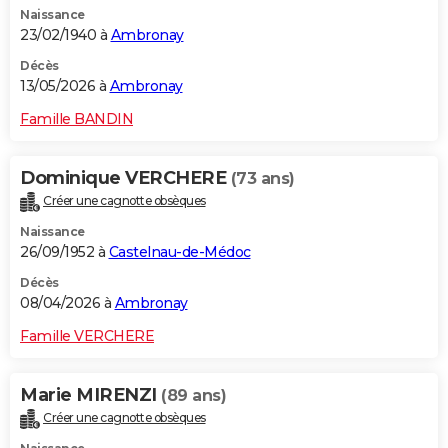
Naissance
City break
Voyage de noces
Climat
Destinations
Voyage nature
Forum
+
PHOTO
23/02/1940 à
Ambronay
GUIDES D'ACHAT
Décès
13/05/2026 à
Ambronay
BONS PLANS
Famille BANDIN
CARTE DE VOEUX
Dominique VERCHERE
(73 ans)
Carte Bonne année
Carte Pâques
Carte de Noël
Carte Saint-Valentin
Carte d'anniversaire
DICTIONNAIRE
Créer une cagnotte obsèques
Biographies
Expressions
Dictionnaire
Citations
Proverbes
PROGRAMME TV
Naissance
26/09/1952 à
Castelnau-de-Médoc
COPAINS D'AVANT
Décès
08/04/2026 à
Ambronay
Se connecter
Collèges
Universités
Service militaire
S'inscrire
Lycées
Primaires
Entreprises
Avis de recherche
AVIS DE DÉCÈS
Famille VERCHERE
FORUM
Lifestyle
Sport
Television
Cinema
Bricolage
Culture
Auto
Voyage
Marie MIRENZI
(89 ans)
Créer une cagnotte obsèques