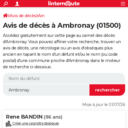
ACTUALITÉS
Connexion
S'inscrire
Avis de décès
Ain
Rechercher
Société
Education
Villes
Politique
Faits Divers
Monde
+
SPORT
Avis de décès à Ambronay (01500)
Football
Cyclisme
Forum
Coupe du monde 2026
Tennis
Rugby
CULTURE
Accédez gratuitement sur cette page au carnet des décès
TNT
Cinéma
Musique
Programme TV
Streaming
Sorties cinéma
+
d'Ambronay. Vous pouvez affiner votre recherche, trouver un
FINANCE
avis de décès, une nécrologie ou un avis d'obsèques plus
Impôts
Immobilier
Banque
Crédit
Retraite
Epargne
Risques naturels par ville
Assurance
AUTO
ancien en tapant le nom d'un défunt et/ou le nom (ou code
postal) d'une commune proche d'Ambronay dans le moteur
Réserver un essai
Berlines
Forum auto
Essais
Citadines
SUV
+
HIGH-TECH
de recherche ci-dessous.
Meilleur smartphone
Ordinateurs
Guide high-tech
Mobiles
Internet
Jeux vidéo
+
BRICOLAGE
Aménagement intérieur
Cuisine
Jardinage
+
Forum
Extérieur
Salle de bains
Rangement
WEEK-END
Escapades
Expositions
Week-end nature
Guides de France
Patrimoine
Musées
+
LIFESTYLE
Mise à jour le 01/07/26
Bien-être
Mode
+
Art de vivre
Loisirs
Modes de vie
SANTE
Rene BANDIN
(86 ans)
Guide de la santé
Médicaments
+
Alimentation
Maladies
Sommeil
VOYAGE
Créer une cagnotte obsèques