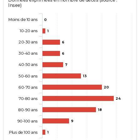
Insee)
Moins de 10 ans
0
10-20 ans
1
20-30 ans
6
30-40 ans
6
40-50 ans
7
50-60 ans
13
60-70 ans
20
70-80 ans
24
80-90 ans
18
90-100 ans
9
Plus de 100 ans
1