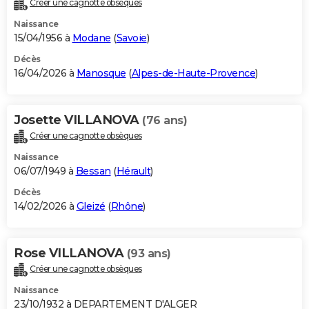
Créer une cagnotte obsèques
City break
Voyage de noces
Climat
Destinations
Voyage nature
Forum
+
PHOTO
Naissance
15/04/1956 à
Modane
(
Savoie
)
GUIDES D'ACHAT
Décès
16/04/2026 à
Manosque
(
Alpes-de-Haute-Provence
)
BONS PLANS
CARTE DE VOEUX
Josette VILLANOVA
(76 ans)
Carte Bonne année
Carte Pâques
Carte de Noël
Carte Saint-Valentin
Carte d'anniversaire
DICTIONNAIRE
Créer une cagnotte obsèques
Biographies
Expressions
Dictionnaire
Citations
Proverbes
PROGRAMME TV
Naissance
06/07/1949 à
Bessan
(
Hérault
)
COPAINS D'AVANT
Décès
14/02/2026 à
Gleizé
(
Rhône
)
Se connecter
Collèges
Universités
Service militaire
S'inscrire
Lycées
Primaires
Entreprises
Avis de recherche
AVIS DE DÉCÈS
FORUM
Rose VILLANOVA
(93 ans)
Lifestyle
Sport
Television
Cinema
Bricolage
Culture
Auto
Voyage
Créer une cagnotte obsèques
Naissance
23/10/1932 à DEPARTEMENT D'ALGER