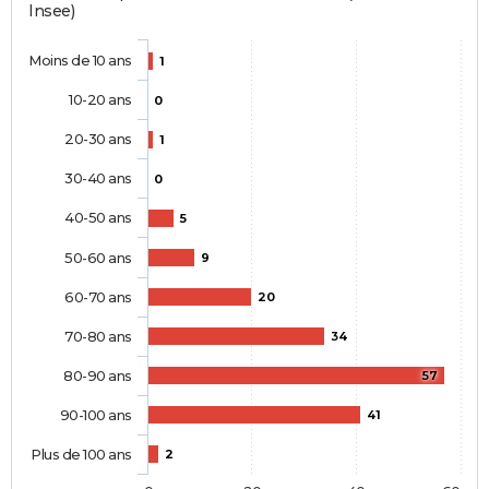
Insee)
Moins de 10 ans
1
10-20 ans
0
20-30 ans
1
30-40 ans
0
40-50 ans
5
50-60 ans
9
60-70 ans
20
70-80 ans
34
80-90 ans
57
90-100 ans
41
Plus de 100 ans
2