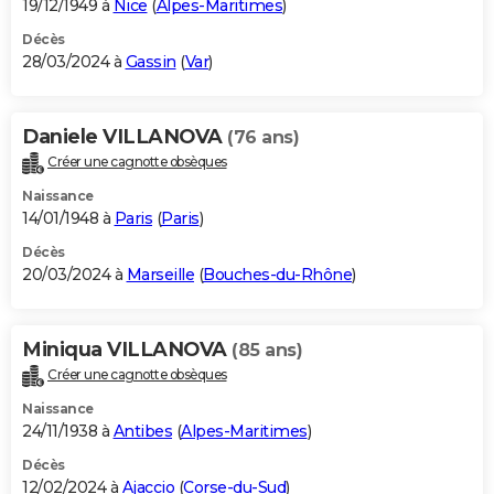
19/12/1949 à
Nice
(
Alpes-Maritimes
)
Décès
28/03/2024 à
Gassin
(
Var
)
Daniele VILLANOVA
(76 ans)
Créer une cagnotte obsèques
Naissance
14/01/1948 à
Paris
(
Paris
)
Décès
20/03/2024 à
Marseille
(
Bouches-du-Rhône
)
Miniqua VILLANOVA
(85 ans)
Créer une cagnotte obsèques
Naissance
24/11/1938 à
Antibes
(
Alpes-Maritimes
)
Décès
12/02/2024 à
Ajaccio
(
Corse-du-Sud
)