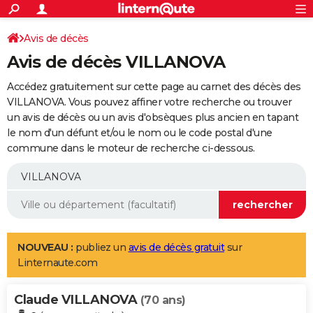
ACTUALITÉS
Connexion
S'inscrire
Avis de décès
Rechercher
Société
Education
Villes
Politique
Faits Divers
Monde
+
SPORT
Avis de décès VILLANOVA
Football
Cyclisme
Forum
Coupe du monde 2026
Tennis
Rugby
CULTURE
Accédez gratuitement sur cette page au carnet des décès des
TNT
Cinéma
Musique
Programme TV
Streaming
Sorties cinéma
+
VILLANOVA. Vous pouvez affiner votre recherche ou trouver
FINANCE
un avis de décès ou un avis d'obsèques plus ancien en tapant
Impôts
Immobilier
Banque
Crédit
Retraite
Epargne
Risques naturels par ville
Assurance
AUTO
le nom d'un défunt et/ou le nom ou le code postal d'une
commune dans le moteur de recherche ci-dessous.
Réserver un essai
Berlines
Forum auto
Essais
Citadines
SUV
+
HIGH-TECH
Meilleur smartphone
Ordinateurs
Guide high-tech
Mobiles
Internet
Jeux vidéo
+
BRICOLAGE
Aménagement intérieur
Cuisine
Jardinage
+
Forum
Extérieur
Salle de bains
Rangement
WEEK-END
Escapades
Expositions
Week-end nature
Guides de France
Patrimoine
Musées
+
LIFESTYLE
NOUVEAU :
publiez un
avis de décès gratuit
sur
Linternaute.com
Bien-être
Mode
+
Art de vivre
Loisirs
Modes de vie
SANTE
Claude VILLANOVA
Guide de la santé
Médicaments
+
Alimentation
Maladies
Sommeil
(70 ans)
VOYAGE