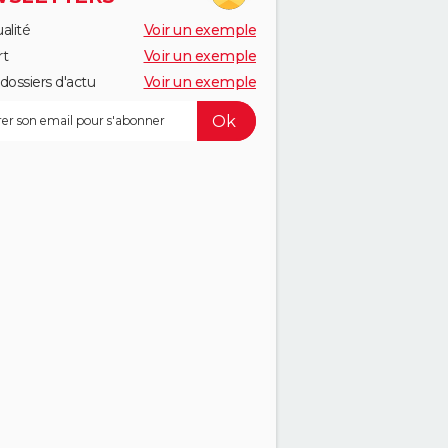
alité
Voir un exemple
rt
Voir un exemple
dossiers d'actu
Voir un exemple