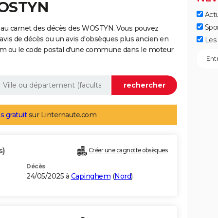
WOSTYN
Actu
Spo
e au carnet des décès des WOSTYN. Vous pouvez
 avis de décès ou un avis d'obsèques plus ancien en
Les 
nom ou le code postal d'une commune dans le moteur
s gratuit
sur Linternaute.com
s)
Créer une cagnotte obsèques
Décès
24/05/2025 à
Capinghem
(
Nord
)