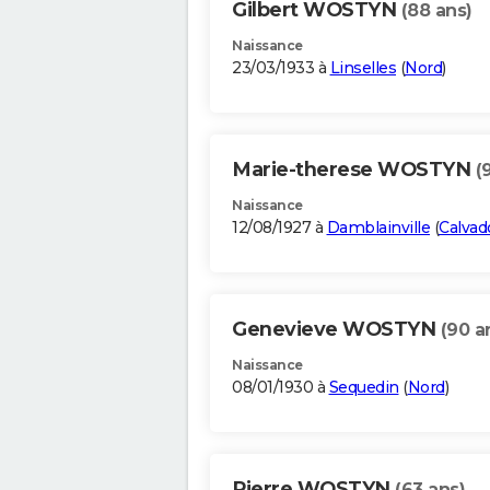
Gilbert WOSTYN
(88 ans)
Naissance
23/03/1933 à
Linselles
(
Nord
)
Marie-therese WOSTYN
(
Naissance
12/08/1927 à
Damblainville
(
Calvad
Genevieve WOSTYN
(90 a
Naissance
08/01/1930 à
Sequedin
(
Nord
)
Pierre WOSTYN
(63 ans)