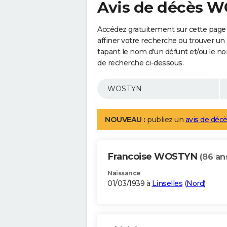
Avis de décès 
Accédez gratuitement sur cette pag
affiner votre recherche ou trouver un
tapant le nom d'un défunt et/ou le 
de recherche ci-dessous.
NOUVEAU :
publiez un
avis de décè
Francoise WOSTYN
(86 an
Naissance
01/03/1939 à
Linselles
(
Nord
)