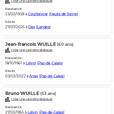
Créer une cagnotte obsèques
City break
Voyage de noces
Climat
Destinations
Voyage nature
Forum
+
PHOTO
Naissance
23/02/1938 à
Courbevoie
(
Hauts-de-Seine
)
GUIDES D'ACHAT
Décès
27/07/2025 à
Dax
(
Landes
)
BONS PLANS
CARTE DE VOEUX
Jean-francois WUILLE
(60 ans)
Carte Bonne année
Carte Pâques
Carte de Noël
Carte Saint-Valentin
Carte d'anniversaire
DICTIONNAIRE
Créer une cagnotte obsèques
Biographies
Expressions
Dictionnaire
Citations
Proverbes
PROGRAMME TV
Naissance
18/10/1961 à
Liévin
(
Pas-de-Calais
)
COPAINS D'AVANT
Décès
03/02/2022 à
Arras
(
Pas-de-Calais
)
Se connecter
Collèges
Universités
Service militaire
S'inscrire
Lycées
Primaires
Entreprises
Avis de recherche
AVIS DE DÉCÈS
FORUM
Bruno WUILLE
(53 ans)
Lifestyle
Sport
Television
Cinema
Bricolage
Culture
Auto
Voyage
Créer une cagnotte obsèques
Naissance
27/03/1965 à
Liévin
(
Pas-de-Calais
)