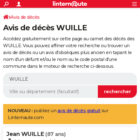
ACTUALITÉS
Connexion
S'inscrire
Avis de décès
Rechercher
Société
Education
Villes
Politique
Faits Divers
Monde
+
SPORT
Avis de décès WUILLE
Football
Cyclisme
Forum
Coupe du monde 2026
Tennis
Rugby
CULTURE
Accédez gratuitement sur cette page au carnet des décès des
TNT
Cinéma
Musique
Programme TV
Streaming
Sorties cinéma
+
WUILLE. Vous pouvez affiner votre recherche ou trouver un
FINANCE
avis de décès ou un avis d'obsèques plus ancien en tapant le
Impôts
Immobilier
Banque
Crédit
Retraite
Epargne
Risques naturels par ville
Assurance
AUTO
nom d'un défunt et/ou le nom ou le code postal d'une
commune dans le moteur de recherche ci-dessous.
Réserver un essai
Berlines
Forum auto
Essais
Citadines
SUV
+
HIGH-TECH
Meilleur smartphone
Ordinateurs
Guide high-tech
Mobiles
Internet
Jeux vidéo
+
BRICOLAGE
Aménagement intérieur
Cuisine
Jardinage
+
Forum
Extérieur
Salle de bains
Rangement
WEEK-END
Escapades
Expositions
Week-end nature
Guides de France
Patrimoine
Musées
+
LIFESTYLE
NOUVEAU :
publiez un
avis de décès gratuit
sur
Linternaute.com
Bien-être
Mode
+
Art de vivre
Loisirs
Modes de vie
SANTE
Jean WUILLE
Guide de la santé
Médicaments
+
Alimentation
Maladies
Sommeil
(87 ans)
VOYAGE