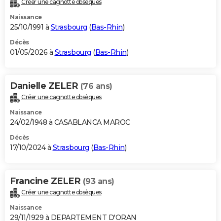
Créer une cagnotte obsèques
City break
Voyage de noces
Climat
Destinations
Voyage nature
Forum
+
PHOTO
Naissance
25/10/1991 à
Strasbourg
(
Bas-Rhin
)
GUIDES D'ACHAT
Décès
01/05/2026 à
Strasbourg
(
Bas-Rhin
)
BONS PLANS
CARTE DE VOEUX
Danielle ZELER
(76 ans)
Carte Bonne année
Carte Pâques
Carte de Noël
Carte Saint-Valentin
Carte d'anniversaire
DICTIONNAIRE
Créer une cagnotte obsèques
Biographies
Expressions
Dictionnaire
Citations
Proverbes
PROGRAMME TV
Naissance
24/02/1948 à CASABLANCA MAROC
COPAINS D'AVANT
Décès
17/10/2024 à
Strasbourg
(
Bas-Rhin
)
Se connecter
Collèges
Universités
Service militaire
S'inscrire
Lycées
Primaires
Entreprises
Avis de recherche
AVIS DE DÉCÈS
FORUM
Francine ZELER
(93 ans)
Lifestyle
Sport
Television
Cinema
Bricolage
Culture
Auto
Voyage
Créer une cagnotte obsèques
Naissance
29/11/1929 à DEPARTEMENT D'ORAN