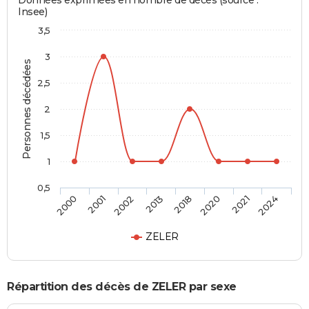
Données exprimées en nombre de décès (source :
Insee)
3,5
3
Personnes décédées
2,5
2
1,5
1
0,5
2000
2001
2002
2013
2018
2020
2021
2024
ZELER
Répartition des décès de ZELER par sexe