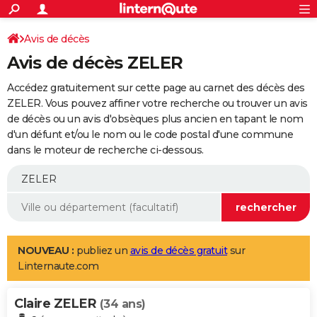
ACTUALITÉS
Connexion
S'inscrire
Avis de décès
Rechercher
Société
Education
Villes
Politique
Faits Divers
Monde
+
SPORT
Avis de décès ZELER
Football
Cyclisme
Forum
Coupe du monde 2026
Tennis
Rugby
CULTURE
Accédez gratuitement sur cette page au carnet des décès des
TNT
Cinéma
Musique
Programme TV
Streaming
Sorties cinéma
+
ZELER. Vous pouvez affiner votre recherche ou trouver un avis
FINANCE
de décès ou un avis d'obsèques plus ancien en tapant le nom
Impôts
Immobilier
Banque
Crédit
Retraite
Epargne
Risques naturels par ville
Assurance
AUTO
d'un défunt et/ou le nom ou le code postal d'une commune
dans le moteur de recherche ci-dessous.
Réserver un essai
Berlines
Forum auto
Essais
Citadines
SUV
+
HIGH-TECH
Meilleur smartphone
Ordinateurs
Guide high-tech
Mobiles
Internet
Jeux vidéo
+
BRICOLAGE
Aménagement intérieur
Cuisine
Jardinage
+
Forum
Extérieur
Salle de bains
Rangement
WEEK-END
Escapades
Expositions
Week-end nature
Guides de France
Patrimoine
Musées
+
LIFESTYLE
NOUVEAU :
publiez un
avis de décès gratuit
sur
Linternaute.com
Bien-être
Mode
+
Art de vivre
Loisirs
Modes de vie
SANTE
Claire ZELER
Guide de la santé
Médicaments
+
Alimentation
Maladies
Sommeil
(34 ans)
VOYAGE