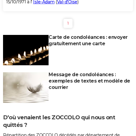
15/10/1971 à l'
Isle-Adam
(
Val-d'Oise
)
1
Carte de condoléances : envoyer
gratuitement une carte
Message de condoléances :
exemples de textes et modèle de
courrier
D'où venaient les ZOCCOLO qui nous ont
quittés ?
Répartition des ZOCCOLO décédés par département de