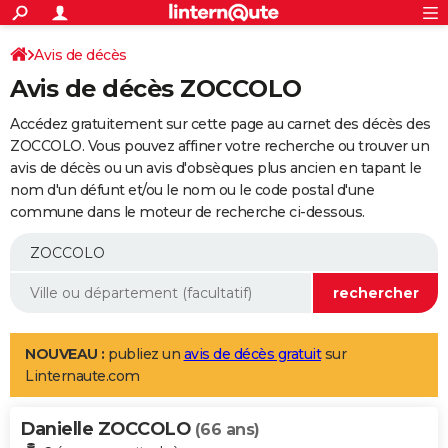
ACTUALITÉS
Connexion
S'inscrire
Avis de décès
Rechercher
Société
Education
Villes
Politique
Faits Divers
Monde
+
SPORT
Avis de décès ZOCCOLO
Football
Cyclisme
Forum
Coupe du monde 2026
Tennis
Rugby
CULTURE
Accédez gratuitement sur cette page au carnet des décès des
TNT
Cinéma
Musique
Programme TV
Streaming
Sorties cinéma
+
ZOCCOLO. Vous pouvez affiner votre recherche ou trouver un
FINANCE
avis de décès ou un avis d'obsèques plus ancien en tapant le
Impôts
Immobilier
Banque
Crédit
Retraite
Epargne
Risques naturels par ville
Assurance
AUTO
nom d'un défunt et/ou le nom ou le code postal d'une
commune dans le moteur de recherche ci-dessous.
Réserver un essai
Berlines
Forum auto
Essais
Citadines
SUV
+
HIGH-TECH
Meilleur smartphone
Ordinateurs
Guide high-tech
Mobiles
Internet
Jeux vidéo
+
BRICOLAGE
Aménagement intérieur
Cuisine
Jardinage
+
Forum
Extérieur
Salle de bains
Rangement
WEEK-END
Escapades
Expositions
Week-end nature
Guides de France
Patrimoine
Musées
+
LIFESTYLE
NOUVEAU :
publiez un
avis de décès gratuit
sur
Linternaute.com
Bien-être
Mode
+
Art de vivre
Loisirs
Modes de vie
SANTE
Danielle ZOCCOLO
Guide de la santé
Médicaments
+
Alimentation
Maladies
Sommeil
(66 ans)
VOYAGE