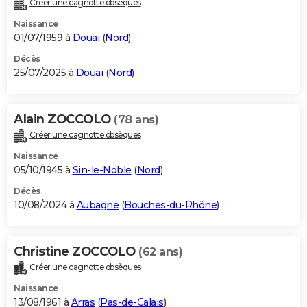
Créer une cagnotte obsèques
City break
Voyage de noces
Climat
Destinations
Voyage nature
Forum
+
PHOTO
Naissance
01/07/1959 à
Douai
(
Nord
)
GUIDES D'ACHAT
Décès
25/07/2025 à
Douai
(
Nord
)
BONS PLANS
CARTE DE VOEUX
Alain ZOCCOLO
(78 ans)
Carte Bonne année
Carte Pâques
Carte de Noël
Carte Saint-Valentin
Carte d'anniversaire
DICTIONNAIRE
Créer une cagnotte obsèques
Biographies
Expressions
Dictionnaire
Citations
Proverbes
PROGRAMME TV
Naissance
05/10/1945 à
Sin-le-Noble
(
Nord
)
COPAINS D'AVANT
Décès
10/08/2024 à
Aubagne
(
Bouches-du-Rhône
)
Se connecter
Collèges
Universités
Service militaire
S'inscrire
Lycées
Primaires
Entreprises
Avis de recherche
AVIS DE DÉCÈS
FORUM
Christine ZOCCOLO
(62 ans)
Lifestyle
Sport
Television
Cinema
Bricolage
Culture
Auto
Voyage
Créer une cagnotte obsèques
Naissance
13/08/1961 à
Arras
(
Pas-de-Calais
)