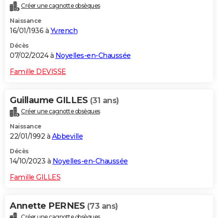
Créer une cagnotte obsèques
City break
Voyage de noces
Climat
Destinations
Voyage nature
Forum
+
PHOTO
Naissance
16/01/1936 à
Yvrench
GUIDES D'ACHAT
Décès
BONS PLANS
07/02/2024 à
Noyelles-en-Chaussée
CARTE DE VOEUX
Famille DEVISSE
Carte Bonne année
Carte Pâques
Carte de Noël
Carte Saint-Valentin
Carte d'anniversaire
DICTIONNAIRE
Guillaume GILLES
(31 ans)
Biographies
Expressions
Dictionnaire
Citations
Proverbes
PROGRAMME TV
Créer une cagnotte obsèques
Naissance
COPAINS D'AVANT
22/01/1992 à
Abbeville
Se connecter
Collèges
Universités
Service militaire
S'inscrire
Lycées
Primaires
Entreprises
Avis de recherche
AVIS DE DÉCÈS
Décès
14/10/2023 à
Noyelles-en-Chaussée
FORUM
Famille GILLES
Lifestyle
Sport
Television
Cinema
Bricolage
Culture
Auto
Voyage
Annette PERNES
(73 ans)
Créer une cagnotte obsèques