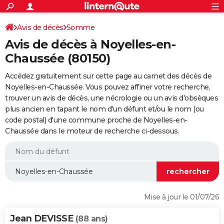
ACTUALITÉS
Connexion
S'inscrire
Avis de décès
Somme
Rechercher
Société
Education
Villes
Politique
Faits Divers
Monde
+
SPORT
Avis de décès à Noyelles-en-
Football
Cyclisme
Forum
Coupe du monde 2026
Tennis
Rugby
CULTURE
Chaussée (80150)
TNT
Cinéma
Musique
Programme TV
Streaming
Sorties cinéma
+
FINANCE
Accédez gratuitement sur cette page au carnet des décès de
Noyelles-en-Chaussée. Vous pouvez affiner votre recherche,
Impôts
Immobilier
Banque
Crédit
Retraite
Epargne
Risques naturels par ville
Assurance
AUTO
trouver un avis de décès, une nécrologie ou un avis d'obsèques
plus ancien en tapant le nom d'un défunt et/ou le nom (ou
Réserver un essai
Berlines
Forum auto
Essais
Citadines
SUV
+
HIGH-TECH
code postal) d'une commune proche de Noyelles-en-
Chaussée dans le moteur de recherche ci-dessous.
Meilleur smartphone
Ordinateurs
Guide high-tech
Mobiles
Internet
Jeux vidéo
+
BRICOLAGE
Aménagement intérieur
Cuisine
Jardinage
+
Forum
Extérieur
Salle de bains
Rangement
WEEK-END
Escapades
Expositions
Week-end nature
Guides de France
Patrimoine
Musées
+
LIFESTYLE
Bien-être
Mode
+
Art de vivre
Loisirs
Modes de vie
SANTE
Mise à jour le 01/07/26
Guide de la santé
Médicaments
+
Alimentation
Maladies
Sommeil
VOYAGE
Jean DEVISSE
(88 ans)