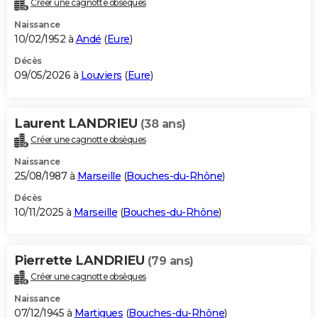
Créer une cagnotte obsèques
City break
Voyage de noces
Climat
Destinations
Voyage nature
Forum
+
PHOTO
Naissance
10/02/1952 à
Andé
(
Eure
)
GUIDES D'ACHAT
Décès
09/05/2026 à
Louviers
(
Eure
)
BONS PLANS
CARTE DE VOEUX
Laurent LANDRIEU
(38 ans)
Carte Bonne année
Carte Pâques
Carte de Noël
Carte Saint-Valentin
Carte d'anniversaire
DICTIONNAIRE
Créer une cagnotte obsèques
Biographies
Expressions
Dictionnaire
Citations
Proverbes
PROGRAMME TV
Naissance
25/08/1987 à
Marseille
(
Bouches-du-Rhône
)
COPAINS D'AVANT
Décès
10/11/2025 à
Marseille
(
Bouches-du-Rhône
)
Se connecter
Collèges
Universités
Service militaire
S'inscrire
Lycées
Primaires
Entreprises
Avis de recherche
AVIS DE DÉCÈS
FORUM
Pierrette LANDRIEU
(79 ans)
Lifestyle
Sport
Television
Cinema
Bricolage
Culture
Auto
Voyage
Créer une cagnotte obsèques
Naissance
07/12/1945 à
Martigues
(
Bouches-du-Rhône
)