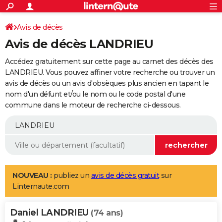
ACTUALITÉS
Connexion
S'inscrire
Avis de décès
Rechercher
Société
Education
Villes
Politique
Faits Divers
Monde
+
SPORT
Avis de décès LANDRIEU
Football
Cyclisme
Forum
Coupe du monde 2026
Tennis
Rugby
CULTURE
Accédez gratuitement sur cette page au carnet des décès des
TNT
Cinéma
Musique
Programme TV
Streaming
Sorties cinéma
+
LANDRIEU. Vous pouvez affiner votre recherche ou trouver un
FINANCE
avis de décès ou un avis d'obsèques plus ancien en tapant le
Impôts
Immobilier
Banque
Crédit
Retraite
Epargne
Risques naturels par ville
Assurance
AUTO
nom d'un défunt et/ou le nom ou le code postal d'une
commune dans le moteur de recherche ci-dessous.
Réserver un essai
Berlines
Forum auto
Essais
Citadines
SUV
+
HIGH-TECH
Meilleur smartphone
Ordinateurs
Guide high-tech
Mobiles
Internet
Jeux vidéo
+
BRICOLAGE
Aménagement intérieur
Cuisine
Jardinage
+
Forum
Extérieur
Salle de bains
Rangement
WEEK-END
Escapades
Expositions
Week-end nature
Guides de France
Patrimoine
Musées
+
LIFESTYLE
NOUVEAU :
publiez un
avis de décès gratuit
sur
Linternaute.com
Bien-être
Mode
+
Art de vivre
Loisirs
Modes de vie
SANTE
Daniel LANDRIEU
Guide de la santé
Médicaments
+
Alimentation
Maladies
Sommeil
(74 ans)
VOYAGE