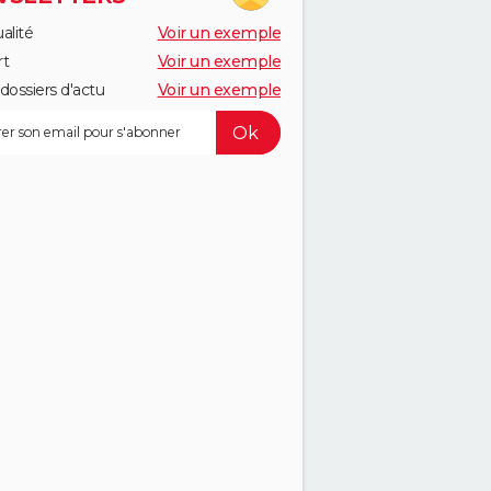
alité
Voir un exemple
rt
Voir un exemple
dossiers d'actu
Voir un exemple