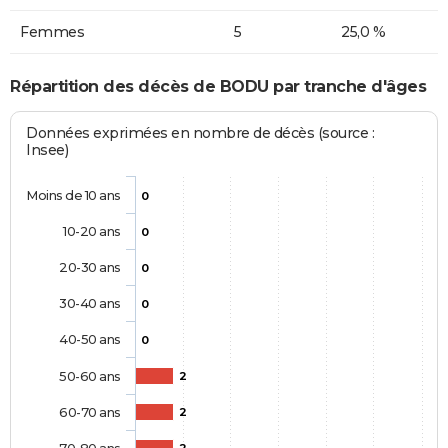
Femmes
5
25,0 %
Répartition des décès de BODU par tranche d'âges
Données exprimées en nombre de décès (source :
Insee)
Moins de 10 ans
0
10-20 ans
0
20-30 ans
0
30-40 ans
0
40-50 ans
0
50-60 ans
2
60-70 ans
2
70-80 ans
2