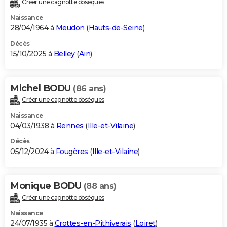
Créer une cagnotte obsèques
City break
Voyage de noces
Climat
Destinations
Voyage nature
Forum
+
PHOTO
Naissance
28/04/1964 à
Meudon
(
Hauts-de-Seine
)
GUIDES D'ACHAT
Décès
15/10/2025 à
Belley
(
Ain
)
BONS PLANS
CARTE DE VOEUX
Michel BODU
(86 ans)
Carte Bonne année
Carte Pâques
Carte de Noël
Carte Saint-Valentin
Carte d'anniversaire
DICTIONNAIRE
Créer une cagnotte obsèques
Biographies
Expressions
Dictionnaire
Citations
Proverbes
PROGRAMME TV
Naissance
04/03/1938 à
Rennes
(
Ille-et-Vilaine
)
COPAINS D'AVANT
Décès
05/12/2024 à
Fougères
(
Ille-et-Vilaine
)
Se connecter
Collèges
Universités
Service militaire
S'inscrire
Lycées
Primaires
Entreprises
Avis de recherche
AVIS DE DÉCÈS
FORUM
Monique BODU
(88 ans)
Lifestyle
Sport
Television
Cinema
Bricolage
Culture
Auto
Voyage
Créer une cagnotte obsèques
Naissance
24/07/1935 à
Crottes-en-Pithiverais
(
Loiret
)