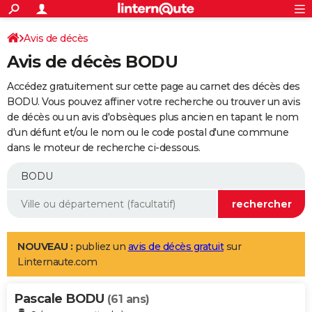
ACTUALITÉS
Connexion
S'inscrire
Avis de décès
Rechercher
Société
Education
Villes
Politique
Faits Divers
Monde
+
SPORT
Avis de décès BODU
Football
Cyclisme
Forum
Coupe du monde 2026
Tennis
Rugby
CULTURE
Accédez gratuitement sur cette page au carnet des décès des
TNT
Cinéma
Musique
Programme TV
Streaming
Sorties cinéma
+
BODU. Vous pouvez affiner votre recherche ou trouver un avis
FINANCE
de décès ou un avis d'obsèques plus ancien en tapant le nom
Impôts
Immobilier
Banque
Crédit
Retraite
Epargne
Risques naturels par ville
Assurance
AUTO
d'un défunt et/ou le nom ou le code postal d'une commune
dans le moteur de recherche ci-dessous.
Réserver un essai
Berlines
Forum auto
Essais
Citadines
SUV
+
HIGH-TECH
Meilleur smartphone
Ordinateurs
Guide high-tech
Mobiles
Internet
Jeux vidéo
+
BRICOLAGE
Aménagement intérieur
Cuisine
Jardinage
+
Forum
Extérieur
Salle de bains
Rangement
WEEK-END
Escapades
Expositions
Week-end nature
Guides de France
Patrimoine
Musées
+
LIFESTYLE
NOUVEAU :
publiez un
avis de décès gratuit
sur
Linternaute.com
Bien-être
Mode
+
Art de vivre
Loisirs
Modes de vie
SANTE
Pascale BODU
Guide de la santé
Médicaments
+
Alimentation
Maladies
Sommeil
(61 ans)
VOYAGE