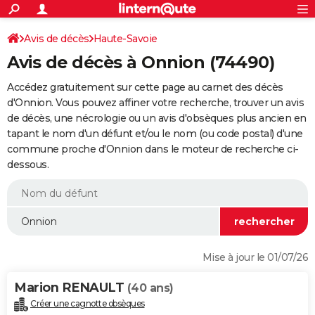
ACTUALITÉS
Connexion
S'inscrire
Avis de décès
Haute-Savoie
Rechercher
Société
Education
Villes
Politique
Faits Divers
Monde
+
SPORT
Avis de décès à Onnion (74490)
Football
Cyclisme
Forum
Coupe du monde 2026
Tennis
Rugby
CULTURE
Accédez gratuitement sur cette page au carnet des décès
TNT
Cinéma
Musique
Programme TV
Streaming
Sorties cinéma
+
d'Onnion. Vous pouvez affiner votre recherche, trouver un avis
FINANCE
de décès, une nécrologie ou un avis d'obsèques plus ancien en
Impôts
Immobilier
Banque
Crédit
Retraite
Epargne
Risques naturels par ville
Assurance
AUTO
tapant le nom d'un défunt et/ou le nom (ou code postal) d'une
commune proche d'Onnion dans le moteur de recherche ci-
Réserver un essai
Berlines
Forum auto
Essais
Citadines
SUV
+
HIGH-TECH
dessous.
Meilleur smartphone
Ordinateurs
Guide high-tech
Mobiles
Internet
Jeux vidéo
+
BRICOLAGE
Aménagement intérieur
Cuisine
Jardinage
+
Forum
Extérieur
Salle de bains
Rangement
WEEK-END
Escapades
Expositions
Week-end nature
Guides de France
Patrimoine
Musées
+
LIFESTYLE
Mise à jour le 01/07/26
Bien-être
Mode
+
Art de vivre
Loisirs
Modes de vie
SANTE
Marion RENAULT
(40 ans)
Guide de la santé
Médicaments
+
Alimentation
Maladies
Sommeil
VOYAGE
Créer une cagnotte obsèques