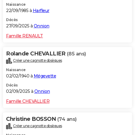
Naissance
City break
Voyage de noces
Climat
Destinations
Voyage nature
Forum
+
PHOTO
22/09/1985 à
Harfleur
GUIDES D'ACHAT
Décès
27/09/2025 à
Onnion
BONS PLANS
Famille RENAULT
CARTE DE VOEUX
Rolande CHEVALLIER
(85 ans)
Carte Bonne année
Carte Pâques
Carte de Noël
Carte Saint-Valentin
Carte d'anniversaire
DICTIONNAIRE
Créer une cagnotte obsèques
Biographies
Expressions
Dictionnaire
Citations
Proverbes
PROGRAMME TV
Naissance
02/02/1940 à
Mégevette
COPAINS D'AVANT
Décès
02/09/2025 à
Onnion
Se connecter
Collèges
Universités
Service militaire
S'inscrire
Lycées
Primaires
Entreprises
Avis de recherche
AVIS DE DÉCÈS
Famille CHEVALLIER
FORUM
Lifestyle
Sport
Television
Cinema
Bricolage
Culture
Auto
Voyage
Christine BOSSON
(74 ans)
Créer une cagnotte obsèques