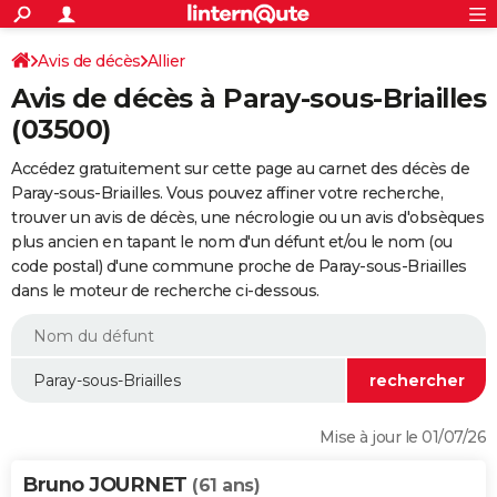
ACTUALITÉS
Connexion
S'inscrire
Avis de décès
Allier
Rechercher
Société
Education
Villes
Politique
Faits Divers
Monde
+
SPORT
Avis de décès à Paray-sous-Briailles
Football
Cyclisme
Forum
Coupe du monde 2026
Tennis
Rugby
CULTURE
(03500)
TNT
Cinéma
Musique
Programme TV
Streaming
Sorties cinéma
+
FINANCE
Accédez gratuitement sur cette page au carnet des décès de
Paray-sous-Briailles. Vous pouvez affiner votre recherche,
Impôts
Immobilier
Banque
Crédit
Retraite
Epargne
Risques naturels par ville
Assurance
AUTO
trouver un avis de décès, une nécrologie ou un avis d'obsèques
plus ancien en tapant le nom d'un défunt et/ou le nom (ou
Réserver un essai
Berlines
Forum auto
Essais
Citadines
SUV
+
HIGH-TECH
code postal) d'une commune proche de Paray-sous-Briailles
dans le moteur de recherche ci-dessous.
Meilleur smartphone
Ordinateurs
Guide high-tech
Mobiles
Internet
Jeux vidéo
+
BRICOLAGE
Aménagement intérieur
Cuisine
Jardinage
+
Forum
Extérieur
Salle de bains
Rangement
WEEK-END
Escapades
Expositions
Week-end nature
Guides de France
Patrimoine
Musées
+
LIFESTYLE
Bien-être
Mode
+
Art de vivre
Loisirs
Modes de vie
SANTE
Mise à jour le 01/07/26
Guide de la santé
Médicaments
+
Alimentation
Maladies
Sommeil
VOYAGE
Bruno JOURNET
(61 ans)