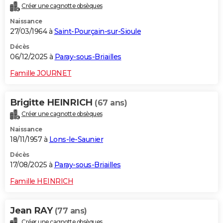
Créer une cagnotte obsèques
City break
Voyage de noces
Climat
Destinations
Voyage nature
Forum
+
PHOTO
Naissance
27/03/1964 à
Saint-Pourçain-sur-Sioule
GUIDES D'ACHAT
Décès
BONS PLANS
06/12/2025 à
Paray-sous-Briailles
CARTE DE VOEUX
Famille JOURNET
Carte Bonne année
Carte Pâques
Carte de Noël
Carte Saint-Valentin
Carte d'anniversaire
DICTIONNAIRE
Brigitte HEINRICH
(67 ans)
Biographies
Expressions
Dictionnaire
Citations
Proverbes
PROGRAMME TV
Créer une cagnotte obsèques
Naissance
COPAINS D'AVANT
18/11/1957 à
Lons-le-Saunier
Se connecter
Collèges
Universités
Service militaire
S'inscrire
Lycées
Primaires
Entreprises
Avis de recherche
AVIS DE DÉCÈS
Décès
17/08/2025 à
Paray-sous-Briailles
FORUM
Famille HEINRICH
Lifestyle
Sport
Television
Cinema
Bricolage
Culture
Auto
Voyage
Jean RAY
(77 ans)
Créer une cagnotte obsèques