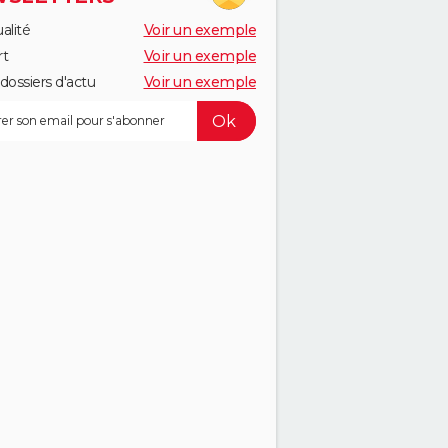
alité
Voir un exemple
rt
Voir un exemple
dossiers d'actu
Voir un exemple